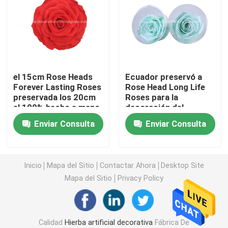
Césped artificial de la hierba
Flores de la sede artificial
el 15cm Rose Heads
Ecuador preservó a
Forever Lasting Roses
Rose Head Long Life
Pétalos de flores artificiales
preservada los 20cm
Roses para la
el 100% hecho a mano
decoración del
acontecimiento del
Bola de la flor artificial
Enviar Consulta
Enviar Consulta
partido
Plantas artificiales de la decoración
Inicio
Mapa del Sitio
Contactar Ahora
Desktop Site
Mapa del Sitio
Privacy Policy
Ornamentos decorativos
Moss Mat artificial
Calidad
Hierba artificial decorativa
Fábrica De