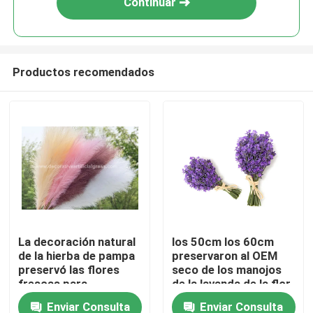
Continuar
Productos recomendados
Hogar
La decoración natural
los 50cm los 60cm
de la hierba de pampa
preservaron al OEM
productos
preservó las flores
seco de los manojos
frescas para
de la lavanda de la flor
Dropshipping
fresca
Enviar Consulta
Enviar Consulta
Sobre nosotros