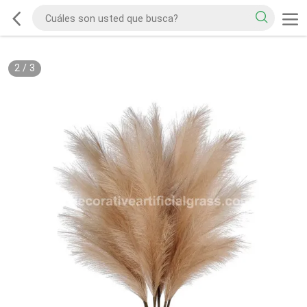
2
/
3