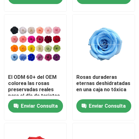
Tour por la fábrica
Control de calidad
Contáctenos
Noticias
El ODM 60+ del OEM
Rosas duraderas
colorea las rosas
eternas deshidratadas
preservadas reales
en una caja no tóxica
para el día de tarjetas
Casos
del día de San Valentín
Enviar Consulta
Enviar Consulta
Solicitar presupuesto
Hierba artificial decorativa