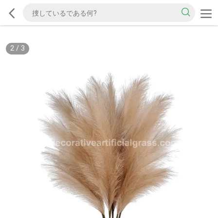
2
/
3