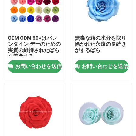
工場見学
品質管理
OEM ODM 60+はバレ
無毒な箱の水分を取り
ンタイン デーのための
除かれた永遠の長続き
実質の維持されたばら
がするばら
お問い合わせ
を着色する
お問い合わせを送信
お問い合わせを送信
ニュース
ケース
引用を要求
装飾的な人工的な草