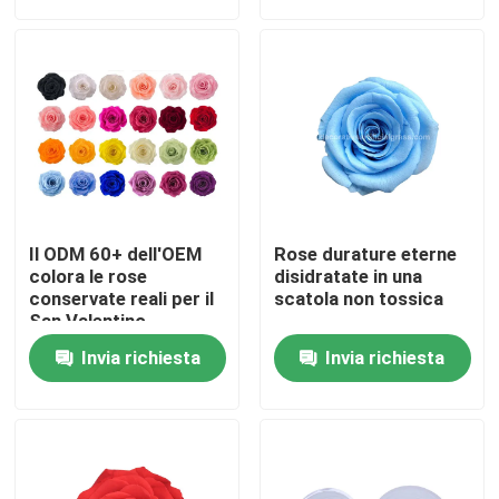
Giro della fabbrica
Controllo di qualità
Contattaci
Il ODM 60+ dell'OEM
Rose durature eterne
Notizia
colora le rose
disidratate in una
conservate reali per il
scatola non tossica
San Valentino
Casi
Invia richiesta
Invia richiesta
Richiedi un preventivo
Erba artificiale decorativa