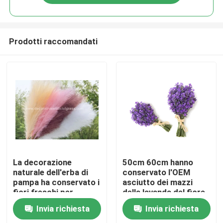
Prodotti raccomandati
Casa
La decorazione
50cm 60cm hanno
naturale dell'erba di
conservato l'OEM
pampa ha conservato i
asciutto dei mazzi
Prodotti
fiori freschi per
della lavanda del fiore
Dropshipping
fresco
Invia richiesta
Invia richiesta
Chi siamo