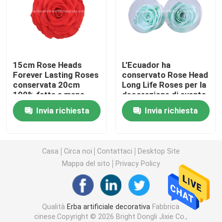
Tappeto erboso artificiale dell'erba
Fiori di seta artificiali
15cm Rose Heads
L'Ecuador ha
Forever Lasting Roses
conservato Rose Head
conservata 20cm
Long Life Roses per la
Petali di fiori artificiali
100% fatta a mano
decorazione di evento
del partito
Invia richiesta
Invia richiesta
Palla del fiore artificiale
Piante artificiali della decorazione
Casa
Circa noi
Contattaci
Desktop Site
Mappa del sito
Privacy Policy
Ornamenti decorativi
Qualità
Erba artificiale decorativa
Fabbrica
Moss Mat artificiale
cinese.Copyright © 2026 Bright Dongli Jixie Co.,