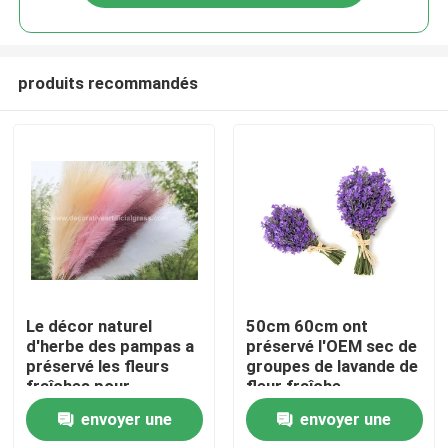
produits recommandés
Maison
Le décor naturel
50cm 60cm ont
d'herbe des pampas a
préservé l'OEM sec de
préservé les fleurs
groupes de lavande de
Des produits
fraîches pour
fleur fraîche
Dropshipping
envoyer une
envoyer une
À propos de nous