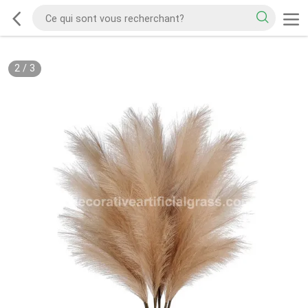
2
/
3