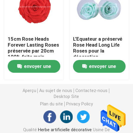
Gazon artificiel d'herbe
Fleurs de soie artificielle
15cm Rose Heads
L'Equateur a préservé
Forever Lasting Roses
Rose Head Long Life
préservée par 20cm
Roses pour la
Pétales de fleurs artificielles
100% faite main
décoration
d'événement de partie
envoyer une
envoyer une
Boule de fleurs artificielles
demande
demande
Usines artificielles de décoration
Aperçu
Au sujet de nous
Contactez-nous
Desktop Site
Plan du site
Privacy Policy
Ornements décoratifs
Moss Mat artificiel
Qualité
Herbe artificielle décorative
Usine De