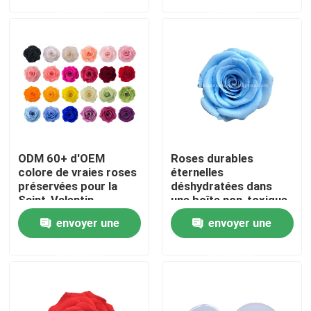
demande
demande
Visite de l'usine
Contrôle de qualité
Nous contacter
ODM 60+ d'OEM
Roses durables
Nouvelles
colore de vraies roses
éternelles
préservées pour la
déshydratées dans
Saint-Valentin
une boîte non-toxique
Cas
envoyer une
envoyer une
demande
demande
Demander un devis
Herbe artificielle décorative