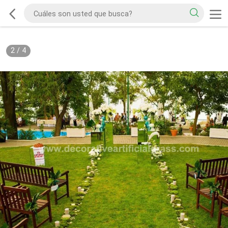
2
/
4