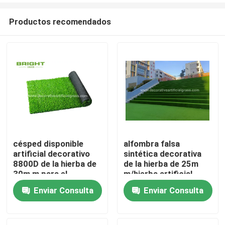
Productos recomendados
césped disponible
alfombra falsa
artificial decorativo
sintética decorativa
Hogar
8800D de la hierba de
de la hierba de 25m
30m m para el
m/hierba artificial
banquete de boda
verde de la escalera
Enviar Consulta
Enviar Consulta
productos
los 60*120cm
Sobre nosotros