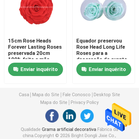
Relvado artificial da grama
Flores de seda artificiais
15cm Rose Heads
Equador preservou
Forever Lasting Roses
Rose Head Long Life
preservada 20cm
Roses para a
pétalas de flores artificiais
100% feito a mão
decoração do evento
do partido
Enviar inquérito
Enviar inquérito
Bola da flor artificial
Plantas artificiais da decoração
Casa
Mapa do Site
Fale Conosco
Desktop Site
Mapa do Site
Privacy Policy
Ornamento decorativos
Qualidade
Grama artificial decorativa
Fábrica da
Moss Mat artificial
china.Copyright © 2026 Bright Dongli Jixie Co.,