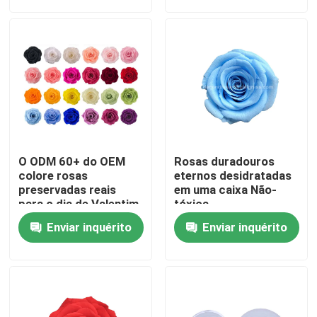
Visita à Fábrica
Controle de qualidade
Contate-nos
O ODM 60+ do OEM
Rosas duradouros
Notícia
colore rosas
eternos desidratadas
preservadas reais
em uma caixa Não-
para o dia de Valentim
tóxica
casos
Enviar inquérito
Enviar inquérito
Solicite um orçamento
Grama artificial decorativa