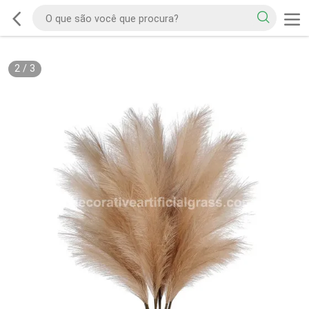
2
/
3