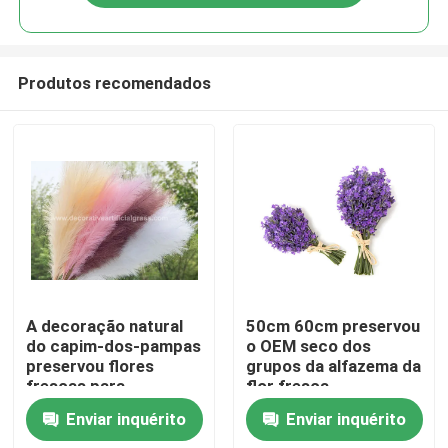
Produtos recomendados
Casa
A decoração natural
50cm 60cm preservou
do capim-dos-pampas
o OEM seco dos
preservou flores
grupos da alfazema da
Produtos
frescas para
flor fresca
Dropshipping
Enviar inquérito
Enviar inquérito
Sobre nós