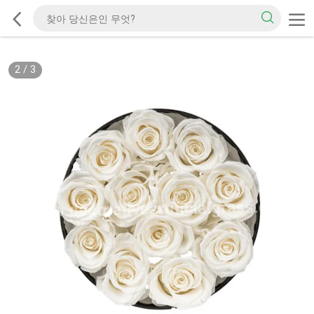
2
/
3