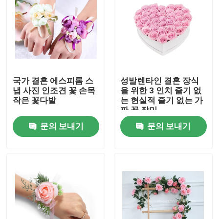
공장 견학
품질 관리
국가 결혼 에스피롬 스
성발렌타인 결혼 장식
문의하기
냅 사진 인조견 꽃 손목
을 위한 3 인치 줄기 없
작은 꽃다발
는 현실적 줄기 없는 가
짜 꽃 장미
소식
문의 보내기
문의 보내기
케이스
조회를 요청하다
장식적 인공 먹이풀