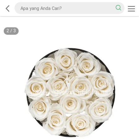
2
/
3