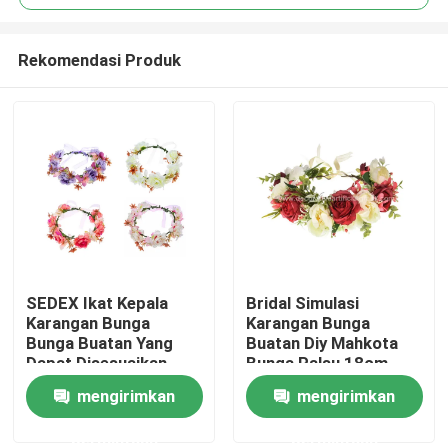
Rekomendasi Produk
SEDEX Ikat Kepala
Bridal Simulasi
Rumah
Karangan Bunga
Karangan Bunga
Bunga Buatan Yang
Buatan Diy Mahkota
Dapat Disesuaikan
Bunga Palsu 18cm
Produk
Untuk Pernikahan OEM
mengirimkan
mengirimkan
permintaan
permintaan
Tentang kami