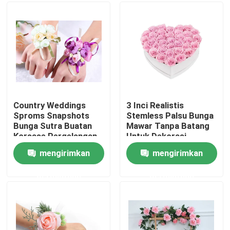
Tur Pabrik
Kontrol kualitas
Hubungi kami
Country Weddings
3 Inci Realistis
Sproms Snapshots
Stemless Palsu Bunga
Bunga Sutra Buatan
Mawar Tanpa Batang
Berita
Korsase Pergelangan
Untuk Dekorasi
Tangan
Pernikahan Valentine
mengirimkan
mengirimkan
Kasus
permintaan
permintaan
Permintaan Penawaran
Rumput Buatan Hias