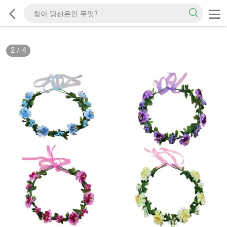
2
/
4