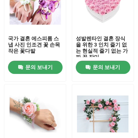
공장 견학
품질 관리
국가 결혼 에스피롬 스
성발렌타인 결혼 장식
냅 사진 인조견 꽃 손목
을 위한 3 인치 줄기 없
작은 꽃다발
는 현실적 줄기 없는 가
문의하기
짜 꽃 장미
문의 보내기
문의 보내기
소식
케이스
조회를 요청하다
장식적 인공 먹이풀