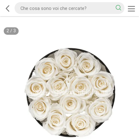
2
/
3