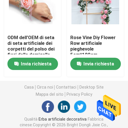
Tappeto erboso artificiale dell'erba
Fiori di seta artificiali
ODM dell'OEM di seta
Rose Vine Diy Flower
di seta artificiale dei
Row artificiale
corpetti del polso dei
pieghevole
Petali di fiori artificiali
fiori della damigella
5cm*100cm
d'onore
6cm*120cm
Invia richiesta
Invia richiesta
Palla del fiore artificiale
Piante artificiali della decorazione
Casa
Circa noi
Contattaci
Desktop Site
Mappa del sito
Privacy Policy
Ornamenti decorativi
Qualità
Erba artificiale decorativa
Fabbrica
Moss Mat artificiale
cinese.Copyright © 2026 Bright Dongli Jixie Co.,