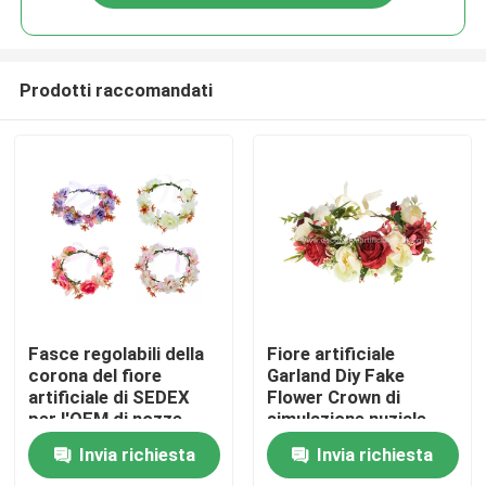
Prodotti raccomandati
Casa
Fasce regolabili della
Fiore artificiale
corona del fiore
Garland Diy Fake
artificiale di SEDEX
Flower Crown di
Prodotti
per l'OEM di nozze
simulazione nuziale
18cm
Invia richiesta
Invia richiesta
Chi siamo