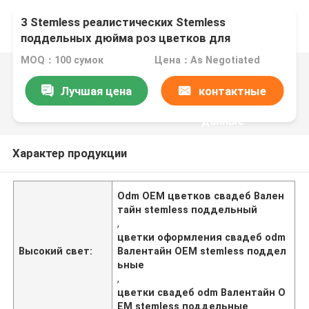
3 Stemless реалистических Stemless
поддельных дюйма роз цветков для
оформления свадеб Валентайн
MOQ：100 сумок
Цена：As Negotiated
Лучшая цена
контактные
данные
Характер продукции
Odm OEM цветков свадеб Вален
тайн stemless поддельный
,
цветки оформления свадеб odm
Высокий свет:
Валентайн OEM stemless поддел
ьные
,
цветки свадеб odm Валентайн O
EM stemless поддельные