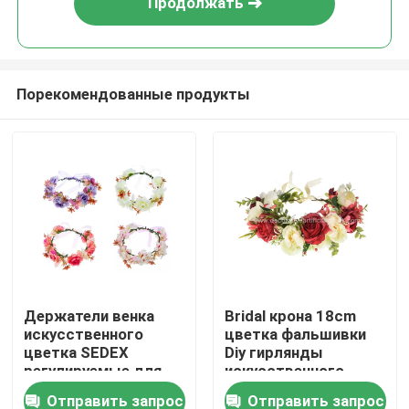
Продолжать
Порекомендованные продукты
Дом
Держатели венка
Bridal крона 18cm
искусственного
цветка фальшивки
Товары
цветка SEDEX
Diy гирлянды
регулируемые для
искусственного
OEM свадьбы
цветка симуляции
Отправить запрос
Отправить запрос
О нас