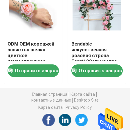
Искусственная дерновина травы
Цветки искусственного шелка
ODM OEM корсажей
Bendable
запястья шелка
искусственная
Лепестки искусственных цветов
цветков
розовая строка
искусственного
5cm*100cm цветка
шелка Bridesmaid
Diy лозы 6cm*120cm
Шарик искусственного цветка
Отправить запрос
Отправить запрос
Искусственные заводы украшения
Главная страница
Карта сайта
контактные данные
Desktop Site
Декоративные орнаменты
Карта сайта
Privacy Policy
Искусственная циновка мха