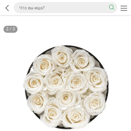
2
/
3