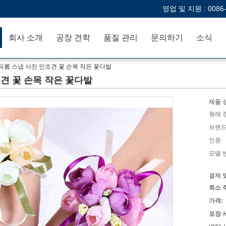
영업 및 지원 :
0086
회사 소개
공장 견학
품질 관리
문의하기
소식
피롬 스냅 사진 인조견 꽃 손목 작은 꽃다발
견 꽃 손목 작은 꽃다발
제품 
원래 
브랜드
인증:
모델 
결제 
최소 
가격:
포장 