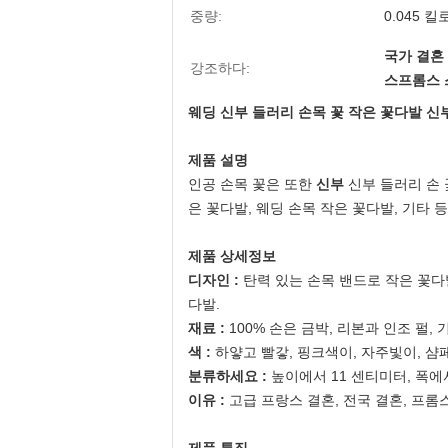
중량:
0.045 
국가 결혼
강조하다:
스프롬스 
웨딩 신부 들러리 손목 꽃 작은 꽃다발 신
제품 설명
인공 손목 꽃은 또한
신부
신부 들러리 손 
은 꽃다발, 웨딩 손목 작은 꽃다발, 기타
제품 상세정보
디자인 :
탄력 있는 손목 밴드로 작은 꽃다
다발.
재료 :
100% 손은 금박, 리본과 인조 펄
색 :
하얗고 빨갛, 핑크색이, 자주빛이, 샴페
분류하세요 :
높이에서 11 센티미터, 폭
이유 :
고급 프랑스 결혼, 전국 결혼, 프롬스