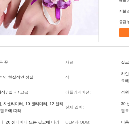
배달 
지불 
공급 
목 꽃
재료:
실크
하얀
적인 현실적인 성질
색:
요에
식 / 열대 / 고급
애플리케이션:
정원 
, 8 센티미터, 10 센티미터, 12 센티
30
전체 길이:
 필요에 따라
필요
터, 20 센티미터 또는 필요에 따라
OEM과 ODM:
이용