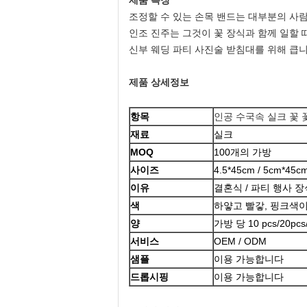
제품 특징
조정할 수 있는 손목 밴드는 대부분의 사람
인조 진주는 그것이 꽃 장식과 함께 일할 
신부 웨딩 파티 사진술 받침대를 위해 큽니
제품 상세정보
항목
인공 수국속 실크 꽃 
재료
실크
MOQ
100개의 가방
사이즈
4.5*45cm / 5cm*4
이유
결혼식 / 파티 행사 장
색
하얗고 빨갛, 핑크색이
양
가방 당 10 pcs/20pcs/
서비스
OEM / ODM
샘플
이용 가능합니다
드롭시핑
이용 가능합니다