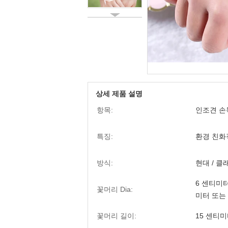
상세 제품 설명
항목:
인조견 손
특징:
환경 친화
방식:
현대 / 클래
6 센티미터
꽃머리 Dia:
미터 또는
꽃머리 길이:
15 센티미