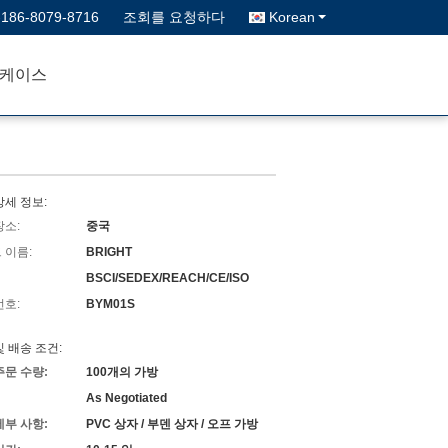
-186-8079-8716
조회를 요청하다
Korean
케이스
상세 정보:
장소:
중국
 이름:
BRIGHT
BSCI/SEDEX/REACH/CE/ISO
번호:
BYM01S
및 배송 조건:
주문 수량:
100개의 가방
As Negotiated
세부 사항:
PVC 상자 / 부덴 상자 / 오프 가방