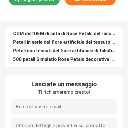
ODM dell'OEM di seta di Rose Petals del raso dei petali rossi del fiore artificiale
Petali in serie del fiore artificiale del tessuto non tessuto di seta del panno nessuna dissolvenza
Giro della fabbrica
Petali non tessuti del fiore artificiale di falsificazione del tessuto nessuna deformazione
500 petali Simulatio Rose Petals decorativa del fiore artificiale dei pc 4.5cm*4.5cm
I tessuti di seta del poliestere ammassano petali di seta del fiore artificiale 3.5*3.5cm
Controllo di qualità
falsificazione realistica Rose Petals del Faux di seta fatto a mano del panno 1000pcs 5*5cm
Tessuti di seta Rose Petals For Decoration Non-Toxic artificiale del poliestere
Contattaci
Essiccazione naturale 100% Rose Petals For Confetti 20g 50g 100g
Sintetico Rose Petals For Decoration artificiale del tessuto di seta del ODM dell'OEM
Notizia
Rose Petals For rossa secca DIY proietta i coriandoli biodegradabili
Lasciate un messaggio
4.5*4.5cm Rose Petals Environmental-Friendly di seta rosa artificiale 5*5cm
Casi
Ti richiameremo presto!
ODM dell'OEM artificiale di Rose Flower Petals Wedding del tessuto non tessuto
Falsificazione non tessuta biodegradabile Rose Petals Bulk For Wedding rossa del tessuto
Richiedi un preventivo
Decorazione Rose Petals Decoration artificiale biodegradabile di nozze 4.5*4.5cm 5*5cm
Massa di seta realistica Rose Petals For Weddings del panno di seta di BSCI
Erba artificiale decorativa