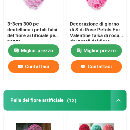
3*3cm 300 pc
Decorazione di giorno
dentellano i petali falsi
di S di Rose Petals For
del fiore artificiale per
Valentine falsa di rosa
nozze
dei petali del fiore
artificiale dell'OEM '
Miglior prezzo
Miglior prezzo
Contattaci
Contattaci
Palla del fiore artificiale
(12)