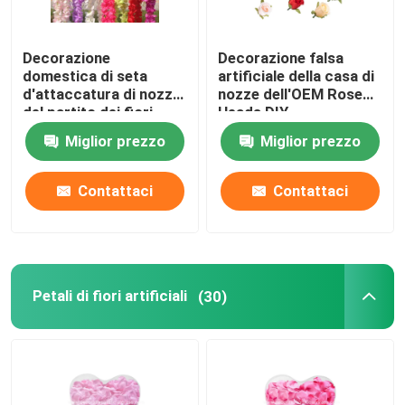
Decorazione
Decorazione falsa
domestica di seta
artificiale della casa di
d'attaccatura di nozze
nozze dell'OEM Rose
del partito dei fiori
Heads DIY
artificiali di glicine di
Miglior prezzo
Miglior prezzo
3.6FT
Contattaci
Contattaci
Petali di fiori artificiali
(30)