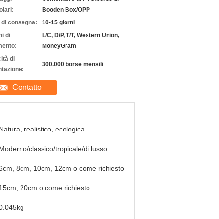
olari:
Booden Box/OPP
 di consegna:
10-15 giorni
i di
L/C, D/P, T/T, Western Union,
ento:
MoneyGram
ità di
300.000 borse mensili
ntazione:
Contatto
Natura, realistico, ecologica
Moderno/classico/tropicale/di lusso
6cm, 8cm, 10cm, 12cm o come richiesto
15cm, 20cm o come richiesto
0.045kg