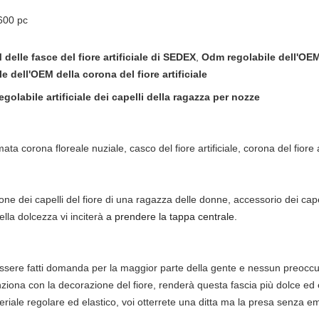
600 pc
delle fasce del fiore artificiale di SEDEX
,
Odm regolabile dell'OEM d
 dell'OEM della corona del fiore artificiale
egolabile artificiale dei capelli della ragazza per nozze
mata corona floreale nuziale, casco del fiore artificiale, corona del fiore art
e dei capelli del fiore di una ragazza delle donne, accessorio dei cape
ella dolcezza vi inciterà
a prendere la tappa centrale.
 essere fatti domanda per la maggior parte della gente e nessun preocc
ziona con la decorazione del fiore, renderà questa fascia più dolce ed
iale regolare ed elastico,
voi otterrete una ditta ma la presa senza em