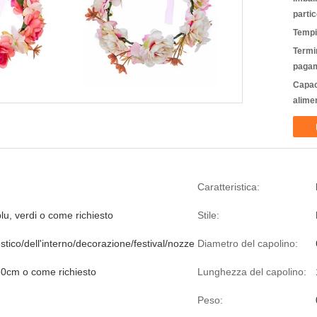
partic
Tempi
Termin
pagam
Capac
alime
Caratteristica:
lu, verdi o come richiesto
Stile:
tico/dell'interno/decorazione/festival/nozze
Diametro del capolino:
0cm o come richiesto
Lunghezza del capolino:
Peso: