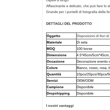
capelli a lungo.
Affascinante e delicato, che può fare lo st
Grande per i puntelli di fotografia della f
DETTAGLI DEL PRODOTTO
Oggetto
Disposizioni di fiori di
Materiale
Di seta
MOQ
100 borse
Dimensione
4.5*45cm/5cm*45cm, 
Occasione
Decorazione evento de
Colore
Bianco, rosso, rosa, b
Quantità
10pcs/20pcs/30pcs/5
Servizi
OEM/ODM
Campione
Disponibile
Dropshipping
Disponibile
I nostri vantaggi