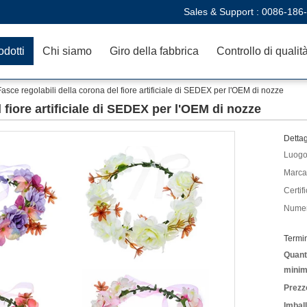
Sales & Support :
0086-186
odotti
Chi siamo
Giro della fabbrica
Controllo di qualit
Fasce regolabili della corona del fiore artificiale di SEDEX per l'OEM di nozze
 fiore artificiale di SEDEX per l'OEM di nozze
Dettag
Luogo 
Marca
Certif
Numer
Termi
Quanti
minim
Prezz
Imbal