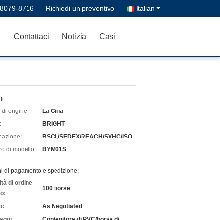
-8079-8716
Richiedi un preventivo
Italian
à
Contattaci
Notizia
Casi
li:
di origine:
La Cina
:
BRIGHT
icazione:
BSCI,/SEDEX/REACH/SVHC/ISO
o di modello:
BYM01S
ni di pagamento e spedizione:
tà di ordine
100 borse
o:
o:
As Negotiated
laggi
Contenitore di PVC/borse di