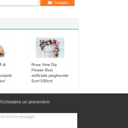
Contatto
 di
Rose Vine Diy
Flower Row
corpetti
artificiale pieghevole
iori
5cm*100cm
a
6cm*120cm
Materiale:
Di seta
ri deco
Caratteristica:
Natu
Richiedere un preventivo
o di no
ra, realistico, ecologi
ca
 seta
Colore:
Bianco, ros
a:
Natu
a, blu, verdi o come
 ecologi
richiesto