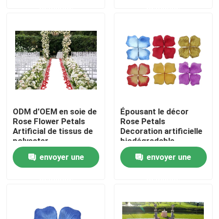
demande
demande
Visite de l'usine
Contrôle de qualité
Nous contacter
ODM d'OEM en soie de
Épousant le décor
Nouvelles
Rose Flower Petals
Rose Petals
Artificial de tissus de
Decoration artificielle
polyester
biodégradable
4.5*4.5cm 5*5cm
Cas
envoyer une
envoyer une
demande
demande
Demander un devis
Herbe artificielle décorative