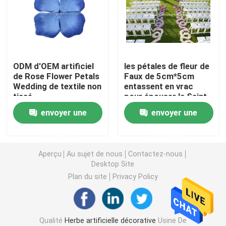
Gazon artificiel d'herbe
Fleurs de soie artificielle
ODM d'OEM artificiel
les pétales de fleur de
de Rose Flower Petals
Faux de 5cm*5cm
Wedding de textile non
entassent en vrac
Pétales de fleurs artificielles
tissé
pour épouser la Saint-
Valentin
envoyer une
envoyer une
Boule de fleurs artificielles
demande
demande
Usines artificielles de décoration
Aperçu
Au sujet de nous
Contactez-nous
Desktop Site
Plan du site
Privacy Policy
Ornements décoratifs
Moss Mat artificiel
Qualité
Herbe artificielle décorative
Usine De