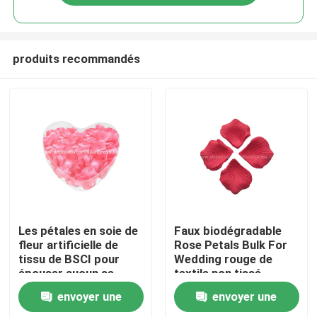
produits recommandés
Maison
Les pétales en soie de
Faux biodégradable
fleur artificielle de
Rose Petals Bulk For
tissu de BSCI pour
Wedding rouge de
Des produits
épouser aucun se
textile non tissé
fanent
envoyer une
envoyer une
À propos de nous