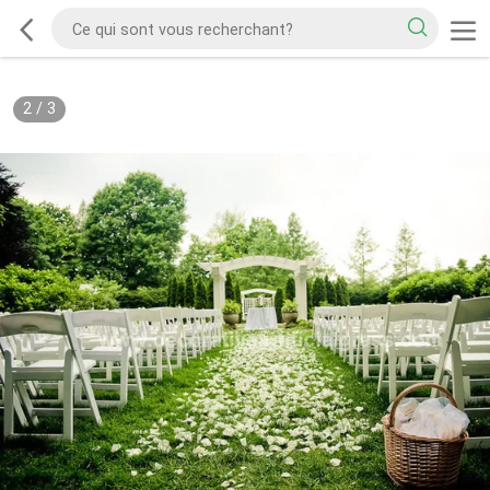
2
/
3