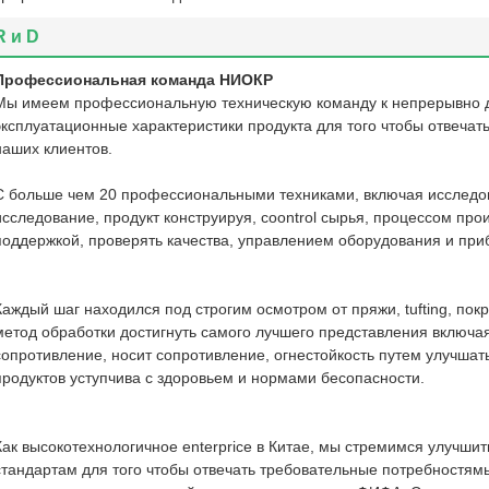
R и D
Профессиональная команда НИОКР
Мы имеем профессиональную техническую команду к непрерывно дл
эксплуатационные характеристики продукта для того чтобы отвеча
наших клиентов.
С больше чем 20 профессиональными техниками, включая исследо
исследование, продукт конструируя, coontrol сырья, процессом про
поддержкой, проверять качества, управлением оборудования и приб
Каждый шаг находился под строгим осмотром от пряжи, tufting, по
метод обработки достигнуть самого лучшего представления вкл
сопротивление, носит сопротивление, огнестойкость путем улучша
продуктов уступчива с здоровьем и нормами бесопасности.
Как высокотехнологичное enterprice в Китае, мы стремимся улучши
стандартам для того чтобы отвечать требовательные потребностям