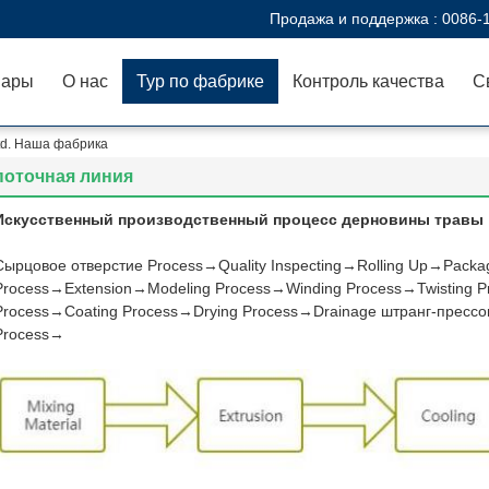
Продажа и поддержка :
0086-
вары
О нас
Тур по фабрике
Контроль качества
С
 Ltd. Наша фабрика
поточная линия
Искусственный производственный процесс дерновины травы
Сырцовое отверстие Process→Quality Inspecting→Rolling Up→Packag
Process→Extension→Modeling Process→Winding Process→Twisting P
Process→Coating Process→Drying Process→Drainage штранг-прессо
Process→