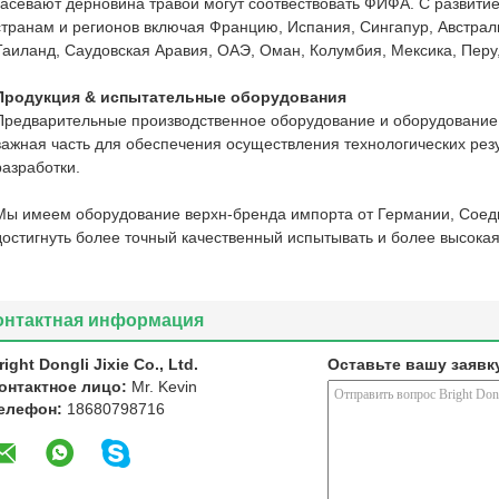
засевают дерновина травой могут соотвествовать ФИФА. С развитие
странам и регионов включая Францию, Испания, Сингапур, Австрал
Таиланд, Саудовская Аравия, ОАЭ, Оман, Колумбия, Мексика, Перу, 
Продукция & испытательные оборудования
Предварительные производственное оборудование и оборудование
важная часть для обеспечения осуществления технологических рез
разработки.
Мы имеем оборудование верхн-бренда импорта от Германии, Соед
достигнуть более точный качественный испытывать и более высока
онтактная информация
right Dongli Jixie Co., Ltd.
Оставьте вашу заявк
онтактное лицо:
Mr. Kevin
елефон:
18680798716