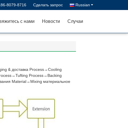
186-8079-8716
Сделать запрос
Russian
вяжитесь с нами
Новости
Случаи
ing & доставка Process→Cooling
rocess→Tufting Process→Backing
вания Material→Mixing материальное