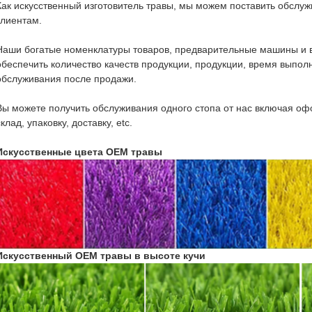
Как искусственный изготовитель травы, мы можем поставить обсл
клиентам.
Наши богатые номенклатуры товаров, предварительные машины и 
обеспечить количество качеств продукции, продукции, время выполн
обслуживания после продажи.
Вы можете получить обслуживания одного стопа от нас включая оф
склад, упаковку, доставку, etc.
Искусственные цвета OEM травы
Искусственный OEM травы в высоте кучи