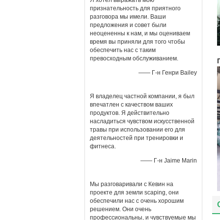
Я хотел выражать мою
признательность для приятного
разговора мы имели. Ваши
предложения и совет были
неоцененны к нам, и мы оцениваем
время вы приняли для того чтобы
обеспечить нас с таким
превосходным обслуживанием.
—— Г-н Генри Bailey
Я владелец частной компании, я был
впечатлен с качеством ваших
продуктов. Я действительно
насладиться чувством искусственной
травы при использовании его для
деятельностей при тренировки и
фитнеса.
—— Г-н Jaime Marin
Мы разговаривали с Кевин на
проекте для земли scaping, они
обеспечили нас с очень хорошим
решением. Они очень
профессиональны, и чувствуемые мы