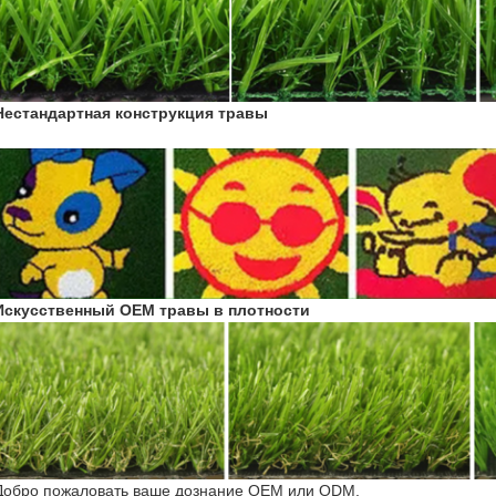
Нестандартная конструкция травы
Искусственный OEM травы в плотности
Добро пожаловать ваше дознание OEM или ODM.