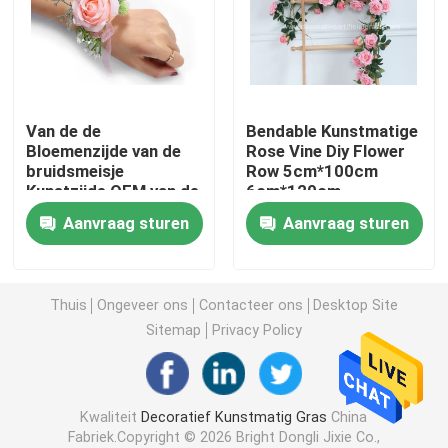
Kunstmatig Grasgras
Kunstzijdebloemen
Van de de
Bendable Kunstmatige
Bloemenzijde van de
Rose Vine Diy Flower
bruidsmeisje
Row 5cm*100cm
Kunstmatige bloemblaadjes
Kunstzijde OEM van de
6cm*120cm
Polscorsages ODM
Aanvraag sturen
Aanvraag sturen
Kunstbloembal
Kunstmatige Decoratieinstallaties
Thuis
Ongeveer ons
Contacteer ons
Desktop Site
Sitemap
Privacy Policy
Decoratieve Ornamenten
Kwaliteit
Decoratief Kunstmatig Gras
China
Kunstmatig Moss Mat
Fabriek.Copyright © 2026 Bright Dongli Jixie Co.,