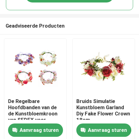
Geadviseerde Producten
Huis
De Regelbare
Bruids Simulatie
Hoofdbanden van de
Kunstbloem Garland
de Kunstbloemkroon
Diy Fake Flower Crown
Producten
van SEDEX voor
18cm
Huwelijksoem
Aanvraag sturen
Aanvraag sturen
Over ons