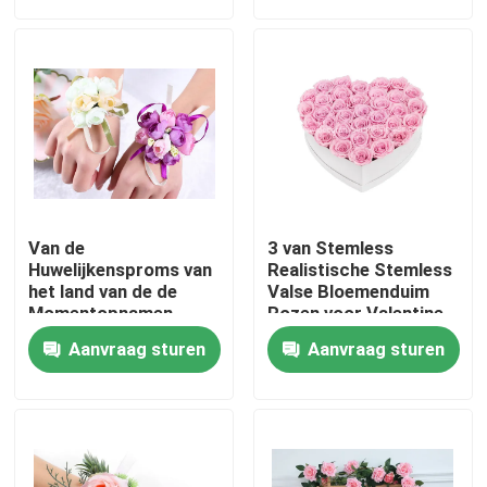
Fabrieksrondleiding
Kwaliteitscontrole
Neem contact met ons op
Van de
3 van Stemless
Nieuws
Huwelijkensproms van
Realistische Stemless
het land van de de
Valse Bloemenduim
Momentopnamen
Rozen voor Valentine
Kunstzijde de
Weddings Decor
Gevallen
Aanvraag sturen
Aanvraag sturen
Corsages van de de
Bloemenpols
Een offerte aanvragen
Decoratief Kunstmatig Gras