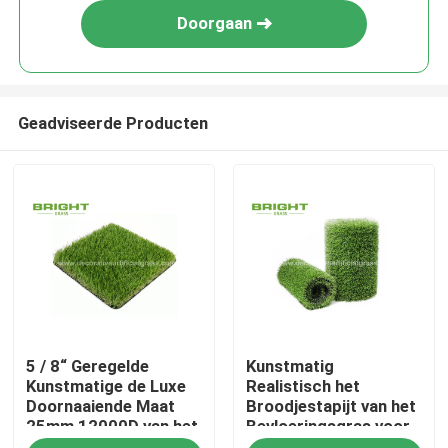
Doorgaan
Geadviseerde Producten
Huis
5 / 8“ Geregelde
Kunstmatig
Producten
Kunstmatige de Luxe
Realistisch het
Doornaaiende Maat
Broodjestapijt van het
25mm 12000D van het
Bevloeringsgras voor
Over ons
Grasgras
Tuinbinnenplaats