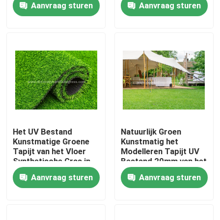
Aanvraag sturen
Aanvraag sturen
17000D 2 *
25m/Broodje
Fabrieksrondleiding
Kwaliteitscontrole
Neem contact met ons op
Nieuws
Het UV Bestand
Natuurlijk Groen
Kunstmatige Groene
Kunstmatig het
Tapijt van het Vloer
Modelleren Tapijt UV
Gevallen
Synthetische Gras in
Bestand 20mm van het
Broodjespe + pp
Grasgras
Aanvraag sturen
Aanvraag sturen
8800D 40mm
Een offerte aanvragen
Decoratief Kunstmatig Gras