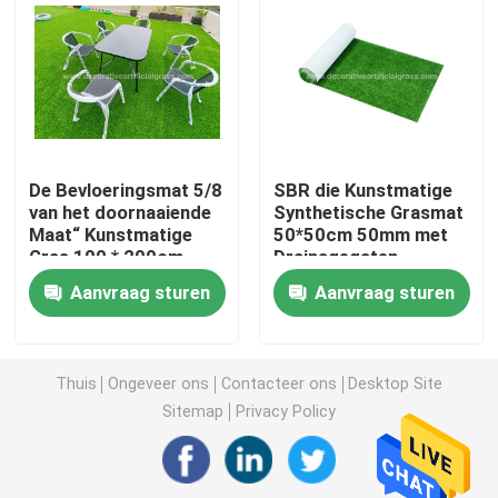
Kunstmatig Grasgras
Kunstzijdebloemen
De Bevloeringsmat 5/8
SBR die Kunstmatige
Kunstmatige bloemblaadjes
van het doornaaiende
Synthetische Grasmat
Maat“ Kunstmatige
50*50cm 50mm met
Gras 100 * 200cm
Drainagegaten
Kunstbloembal
voor Balkonterras
steunen
Aanvraag sturen
Aanvraag sturen
Kunstmatige Decoratieinstallaties
Thuis
Ongeveer ons
Contacteer ons
Desktop Site
Decoratieve Ornamenten
Sitemap
Privacy Policy
Kunstmatig Moss Mat