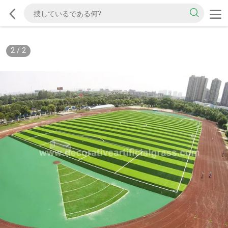
2
/
2