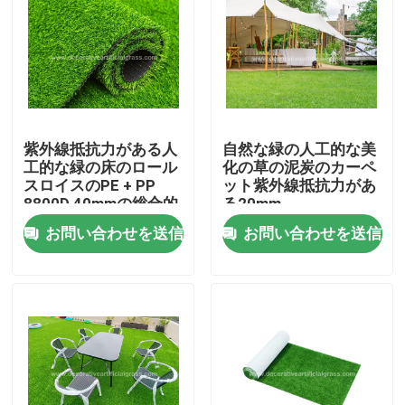
工場見学
品質管理
紫外線抵抗力がある人
自然な緑の人工的な美
お問い合わせ
工的な緑の床のロール
化の草の泥炭のカーペ
スロイスのPE + PP
ット紫外線抵抗力があ
8800D 40mmの総合的
る20mm
な草のカーペット
ニュース
お問い合わせを送信
お問い合わせを送信
ケース
引用を要求
装飾的な人工的な草