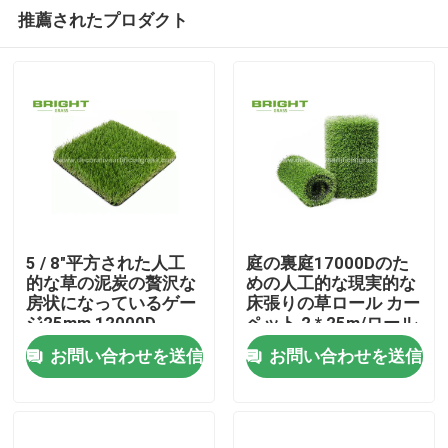
推薦されたプロダクト
5 / 8"平方された人工
庭の裏庭17000Dのた
的な草の泥炭の贅沢な
めの人工的な現実的な
房状になっているゲー
床張りの草ロール カー
家
ジ25mm 12000D
ペット 2 * 25m/ロール
お問い合わせを送信
お問い合わせを送信
製品
私たちに関しては