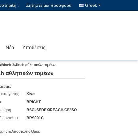
στήριξη :
Ζητήστε μια προσφορά
Greek
Νέα
Υποθέσεις
3/8inch 3/4inch αθλητικών τομέων
nch αθλητικών τομέων
μέρειες:
 καταγωγής:
Κίνα
:
BRIGHT
ποίηση:
BSCI/SEDEX/REACH/CE/ISO
ό μοντέλου:
BRS001C
μής & Αποστολής Όροι: