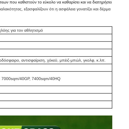
εων που καθιστούν το εύκολο να καθαρίσει και να διατηρήσει
λακότητας, εξασφαλίζουν ότι η ασφάλεια γονατίζει και δέρμα
χλόης για τον αθλητισμό
δόσφαιρο, αντισφαίριση, χόκεϋ, μπέιζ-μπώλ, γκολφ, κ.λπ.
, 7000sqm/40GP, 7400sqm/40HQ