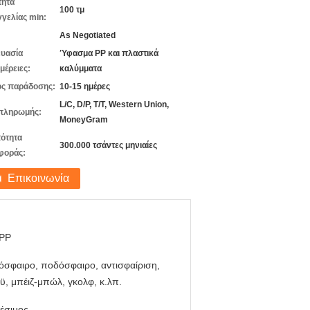
τητα
100 τμ
γελίας min:
As Negotiated
υασία
Ύφασμα PP και πλαστικά
μέρειες:
καλύμματα
ς παράδοσης:
10-15 ημέρες
L/C, D/P, T/T, Western Union,
πληρωμής:
MoneyGram
ότητα
300.000 τσάντες μηνιαίες
φοράς:
Επικοινωνία
PP
σφαιρο, ποδόσφαιρο, αντισφαίριση,
ϋ, μπέιζ-μπώλ, γκολφ, κ.λπ.
έσιμος