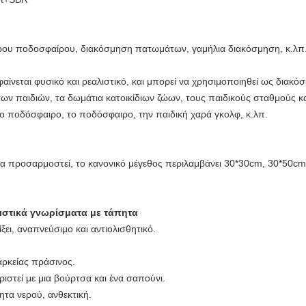
ρου ποδοσφαίρου, διακόσμηση πατωμάτων, γαμήλια διακόσμηση, κ.λπ
αίνεται φυσικό και ρεαλιστικό, και μπορεί να χρησιμοποιηθεί ως διακ
των παιδιών, τα δωμάτια κατοικίδιων ζώων, τους παιδικούς σταθμούς κ
 το ποδόσφαιρο, το ποδόσφαιρο, την παιδική χαρά γκολφ, κ.λπ.
 να προσαρμοστεί, το κανονικό μέγεθος περιλαμβάνει 30*30cm, 30*50
ριστικά γνωρίσματα με τάπητα
αίξει, αναπνεύσιμο και αντιολισθητικό.
αρκείας πράσινος.
ριστεί με μια βούρτσα και ένα σαπούνι.
ητα νερού, ανθεκτική.