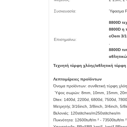
Συσκευασία:
Ύφασμα P
8800D τε
8800D η 
cOem 3/1
Επισημαίνω:
,
8800D τυ
αθλητικώ
Τεχνητή τύρφη χλόης/αθλητική τύρφη 
Λεπτομέρειες προϊόντων
Όνομα προϊόντων: συνθετική τύρφη χλό
Ύψος σωρών: 8mm, 10mm, 15mm, 20m
Dtex: 1400d, 2200d, 6800d, 7500d, 7800
Μετρητής 3/16inch, 3/8inch, 3/4inch, 5/8
Βελονιές: 120stitches/m250stitches/m
Πυκνότητα: 12600tuft/m ² - 73500tuft/m ²
Υποστήριξη: PP+SBR λατέξ, λατέξ PP+n