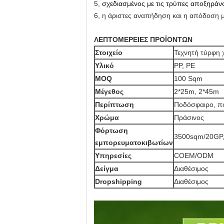
5,
σχεδιασμένος με τις τρύπες αποξηράνσ
6, η άριστες αναπήδηση και η απόδοση μα
ΛΕΠΤΟΜΕΡΕΙΕΣ ΠΡΟΪΟΝΤΩΝ
Στοιχείο
Τεχνητή τύρφη 
Υλικό
PP, PE
MOQ
100 Sqm
Μέγεθος
2*25m, 2*45m
Περίπτωση
Ποδόσφαιρο, πο
Χρώμα
Πράσινος
Φόρτωση
3500sqm/20GP
εμπορευματοκιβωτίων
Υπηρεσίες
COEM/ODM
Δείγμα
Διαθέσιμος
Dropshipping
Διαθέσιμος