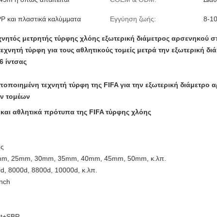
P και πλαστικά καλύμματα
Εγγύηση ζωής:
8-10
χνητός μετρητής τύρφης χλόης εξωτερική διάμετρος αρσενηκού σ
τεχνητή τύρφη για τους αθλητικούς τομείς μετρά την εξωτερική 
6 ίντσας
ποποιημένη τεχνητή τύρφη της FIFA για την εξωτερική διάμετρ
ν τομέων
και αθλητικά πρότυπα της FIFA τύρφης χλόης
ης
m, 25mm, 30mm, 35mm, 40mm, 45mm, 50mm, κ.λπ.
d, 8000d, 8800d, 10000d, κ.λπ.
inch
et+SBR