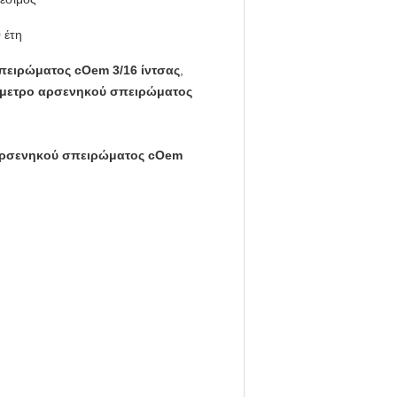
 έτη
πειρώματος cOem 3/16 ίντσας
,
διάμετρο αρσενηκού σπειρώματος
ο αρσενηκού σπειρώματος cOem