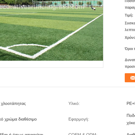
Ποσό
παραγ
Τιμή:
Συσκε
λεπτο
Χρόνο
Όροι 
Δυνατ
προσ
ς χλοοτάπητας
Υλικό:
PE+
Ποδό
κό χρώμα διαθέσιμο
Εφαρμογή:
χόκε
45m ή όπως απαιτείται
COEM & ODM:
Διαθ