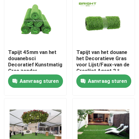
Fabrieksrondleiding
Kwaliteitscontrole
Tapijt 45mm van het
Tapijt van het douane
Neem contact met ons op
douanebsci
het Decoratieve Gras
Decoratief Kunstmatig
voor Lijst/Faux-van de
Gras zonder
Graslijst Agent 2 *
Nieuws
Steunende 100cm *
45m
Aanvraag sturen
Aanvraag sturen
100cm
Gevallen
Een offerte aanvragen
Decoratief Kunstmatig Gras