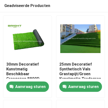
Geadviseerde Producten
30mm Decoratief
25mm Decoratief
Kunstmatig
Synthetisch Vals
Beschikbaar
Grastapijt/Groen
Huis
Grasgazon 8800D
Kunstmatig Tredegras
voor Huwelijkspartij
60*120cm
Aanvraag sturen
Aanvraag sturen
Producten
Over ons