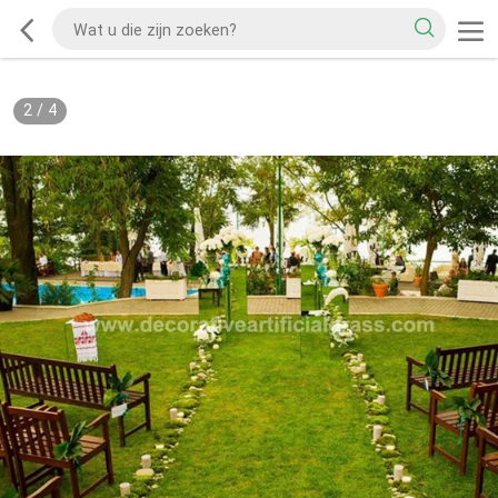
2
/
4