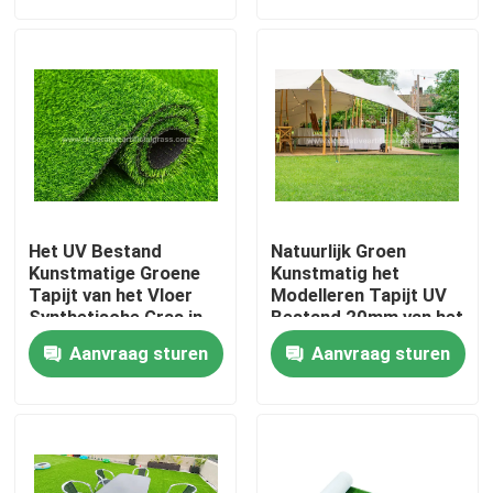
Fabrieksrondleiding
Kwaliteitscontrole
Neem contact met ons op
Het UV Bestand
Natuurlijk Groen
Nieuws
Kunstmatige Groene
Kunstmatig het
Tapijt van het Vloer
Modelleren Tapijt UV
Synthetische Gras in
Bestand 20mm van het
Broodjespe + pp
Grasgras
Gevallen
Aanvraag sturen
Aanvraag sturen
8800D 40mm
Een offerte aanvragen
Decoratief Kunstmatig Gras