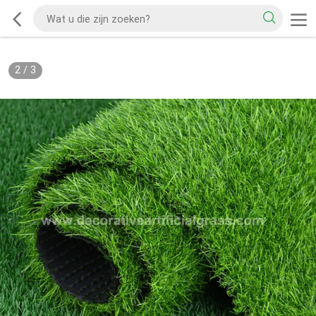
2
/
3