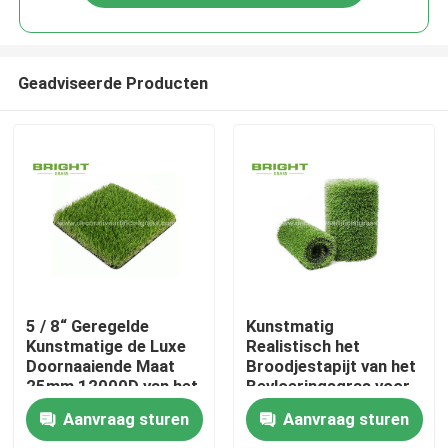
Geadviseerde Producten
Huis
5 / 8“ Geregelde
Kunstmatig
Kunstmatige de Luxe
Realistisch het
Doornaaiende Maat
Broodjestapijt van het
Producten
25mm 12000D van het
Bevloeringsgras voor
Grasgras
Tuinbinnenplaats
Aanvraag sturen
Aanvraag sturen
17000D 2 *
Over ons
25m/Broodje