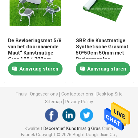
Kunstmatig Grasgras
Kunstzijdebloemen
De Bevloeringsmat 5/8
SBR die Kunstmatige
van het doornaaiende
Synthetische Grasmat
Maat“ Kunstmatige
50*50cm 50mm met
Kunstmatige bloemblaadjes
Gras 100 * 200cm
Drainagegaten
voor Balkonterras
steunen
Aanvraag sturen
Aanvraag sturen
Kunstbloembal
Kunstmatige Decoratieinstallaties
Thuis
Ongeveer ons
Contacteer ons
Desktop Site
Sitemap
Privacy Policy
Decoratieve Ornamenten
Kwaliteit
Decoratief Kunstmatig Gras
China
Kunstmatig Moss Mat
Fabriek.Copyright © 2026 Bright Dongli Jixie Co.,