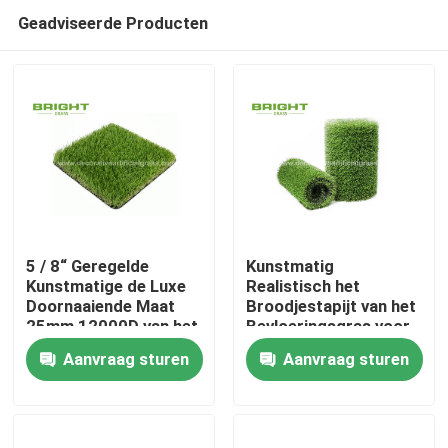
Geadviseerde Producten
5 / 8“ Geregelde
Kunstmatig
Kunstmatige de Luxe
Realistisch het
Doornaaiende Maat
Broodjestapijt van het
Huis
25mm 12000D van het
Bevloeringsgras voor
Grasgras
Tuinbinnenplaats
Aanvraag sturen
Aanvraag sturen
17000D 2 *
Producten
25m/Broodje
Over ons