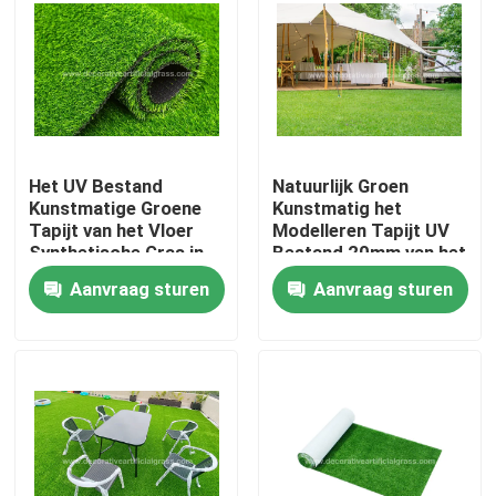
Fabrieksrondleiding
Kwaliteitscontrole
Het UV Bestand
Natuurlijk Groen
Neem contact met ons op
Kunstmatige Groene
Kunstmatig het
Tapijt van het Vloer
Modelleren Tapijt UV
Synthetische Gras in
Bestand 20mm van het
Nieuws
Broodjespe + pp
Grasgras
Aanvraag sturen
Aanvraag sturen
8800D 40mm
Gevallen
Een offerte aanvragen
Decoratief Kunstmatig Gras