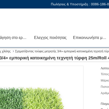
Πωλήσεις & Υποστήριξη :
0086-186-
Ξενάγηση στο εργοστάσιο
Ελεγχος ποιότητας
Επικοινωνήστε μαζί μας
η χλόης
Σχηματίζοντας τούφες μετρητής 3/4» εμπορική κατοικημένη τεχνητή τύ
3/4» εμπορική κατοικημένη τεχνητή τύρφη 25m/Roll 
Λεπτο
Τόπος
Μάρκα
Πιστο
Αριθμ
Πληρω