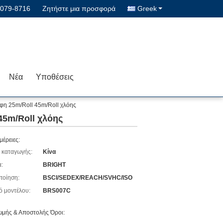
8079-8716
Ζητήστε μια προσφορά
Greek
Νέα
Υποθέσεις
ρφη 25m/Roll 45m/Roll χλόης
45m/Roll χλόης
μέρειες:
 καταγωγής:
Κίνα
:
BRIGHT
ποίηση:
BSCI/SEDEX/REACH/SVHC/ISO
ό μοντέλου:
BRS007C
μής & Αποστολής Όροι: