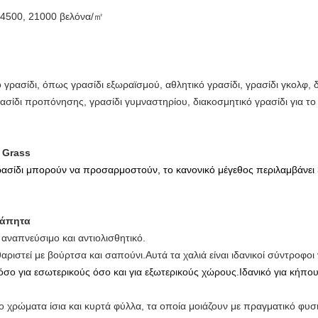
14500, 21000 βελόνα/
㎡
 γρασίδι, όπως γρασίδι εξωραϊσμού, αθλητικό γρασίδι, γρασίδι γκολφ, δ
γρασίδι προπόνησης, γρασίδι γυμναστηρίου, διακοσμητικό γρασίδι για το σ
 Grass
ρασίδι μπορούν να προσαρμοστούν, το κανονικό μέγεθος περιλαμβάνει 3
τάπητα
ι, αναπνεύσιμο και αντιολισθητικό.
ριστεί με βούρτσα και σαπούνι.Αυτά τα χαλιά είναι ιδανικοί σύντροφοι 
όσο για εσωτερικούς όσο και για εξωτερικούς χώρους.Ιδανικό για κήπου
ύο χρώματα ίσια και κυρτά φύλλα, τα οποία μοιάζουν με πραγματικό φυσ