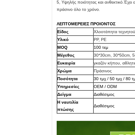
5, Υψηλής ποιότητας και ανθεκτικό.Έχει α
πράσινο όλο το χρόνο.
ΛΕΠΤΟΜΕΡΕΙΕΣ ΠΡΟΙΟΝΤΟΣ
Είδος
Χλοοτάπητα τεχνητού
Υλικό
PP, PE
MOQ
100 τεμ
Μέγεθος
30*30cm, 30*50cm, 
Ευκαιρία
γκαζόν κήπου, αθλητι
Χρώμα
Πράσινος
Ποσότητα
30 τμχ / 50 τμχ / 80 
Υπηρεσίες
OEM / ODM
Δείγμα
Διαθέσιμος
Η ναυτιλία
Διαθέσιμος
πτώσης