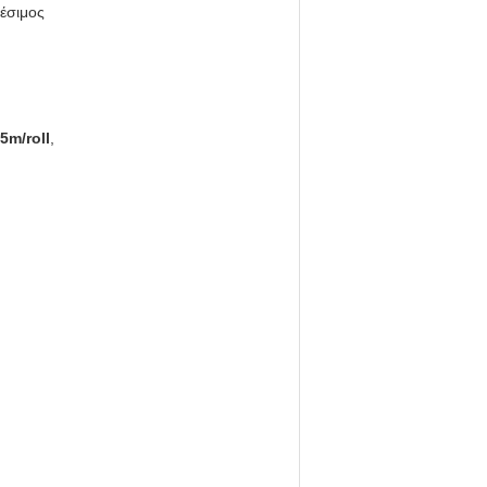
έσιμος
5m/roll
,