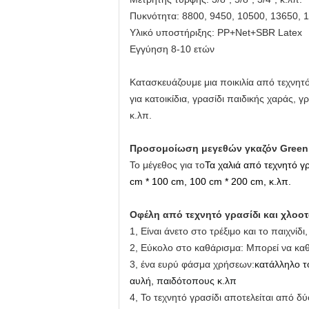
Πυκνότητα: 8800, 9450, 10500, 13650, 
Υλικό υποστήριξης:
PP+Net+SBR Latex
Εγγύηση
8-10 ετών
Κατασκευάζουμε μια ποικιλία από τεχνητό
για κατοικίδια, γρασίδι παιδικής χαράς, 
κ.λπ.
Προσομοίωση μεγεθών γκαζόν Green
Το μέγεθος για το
Τα χαλιά από τεχνητό γ
cm * 100 cm, 100 cm * 200 cm, κ.λπ.
Οφέλη από τεχνητό γρασίδι και χλοο
1, Είναι άνετο στο τρέξιμο και το παιχνίδ
2, Εύκολο στο καθάρισμα: Μπορεί να καθα
3, ένα ευρύ φάσμα χρήσεων:
κατάλληλο τ
αυλή, παιδότοπους κ.λπ
4, Το τεχνητό γρασίδι αποτελείται από δ