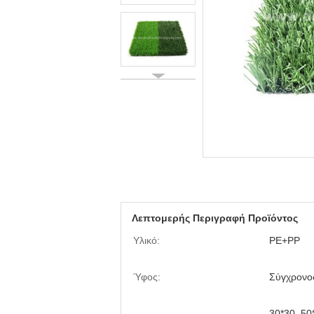
Λεπτομερής Περιγραφή Προϊόντος
Υλικό:
PE+PP
Ύφος:
Σύγχρονος
30*30, 5