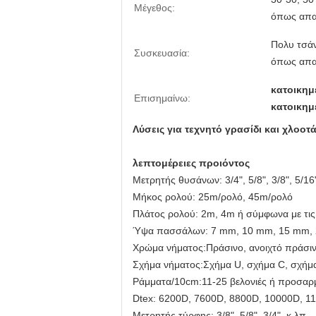
Μέγεθος:
όπως απαι
Πολυ τσάν
Συσκευασία:
όπως απαι
κατοικημέ
Επισημαίνω:
κατοικημέ
Λύσεις για τεχνητό γρασίδι και χλοο
λεπτομέρειες προιόντος
Μετρητής θυσάνων: 3/4", 5/8", 3/8", 5/16"
Μήκος ρολού: 25m/ρολό, 45m/ρολό
Πλάτος ρολού: 2m, 4m ή σύμφωνα με τις
Ύψα πασσάλων: 7 mm, 10 mm, 15 mm, 
Χρώμα νήματος
:
Πράσινο, ανοιχτό πράσι
Σχήμα νήματος
:
Σχήμα U, σχήμα C, σχήμα
Ράμματα/10cm:
11-25 βελονιές ή προσαρ
Dtex:
6200D, 7600D, 8800D, 10000D, 11
Μετρητής τύρφης:
3/8", 5/8", 3/4", κ.λπ.