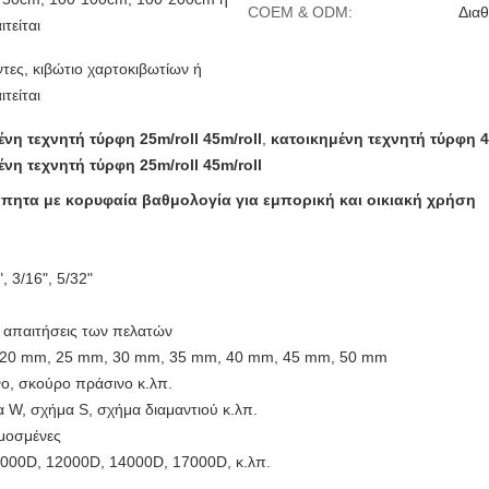
COEM & ODM:
Διαθ
τείται
τες, κιβώτιο χαρτοκιβωτίων ή
τείται
νη τεχνητή τύρφη 25m/roll 45m/roll
,
κατοικημένη τεχνητή τύρφη 4
νη τεχνητή τύρφη 25m/roll 45m/roll
τάπητα με κορυφαία βαθμολογία για εμπορική και οικιακή χρήση
, 3/16", 5/32"
 απαιτήσεις των πελατών
20 mm, 25 mm, 30 mm, 35 mm, 40 mm, 45 mm, 50 mm
νο, σκούρο πράσινο κ.λπ.
 W, σχήμα S, σχήμα διαμαντιού κ.λπ.
μοσμένες
000D, 12000D, 14000D, 17000D, κ.λπ.