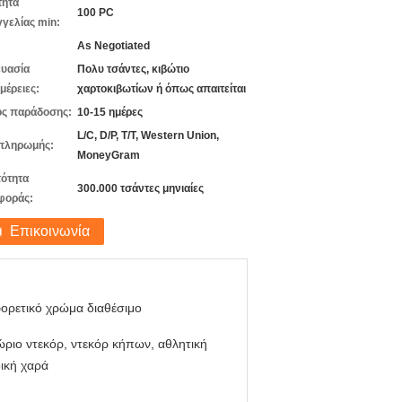
τητα
100 PC
γελίας min:
As Negotiated
υασία
Πολυ τσάντες, κιβώτιο
μέρειες:
χαρτοκιβωτίων ή όπως απαιτείται
ς παράδοσης:
10-15 ημέρες
L/C, D/P, T/T, Western Union,
πληρωμής:
MoneyGram
ότητα
300.000 τσάντες μηνιαίες
φοράς:
Επικοινωνία
ορετικό χρώμα διαθέσιμο
ριο ντεκόρ, ντεκόρ κήπων, αθλητική
ική χαρά