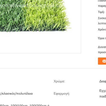
Ποσό
παραγ
Τιμή:
Συσκε
λεπτο
Χρόνο
Όροι 
Δυνατ
προσ
Χρώμα:
Διαφ
Εγχώ
/κλασικός/πολυτέλεια
Εφαρμογή:
παιδ
0*50cm, 100*100cm, 100*200cm ή