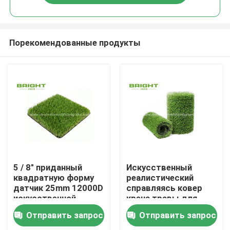
Порекомендованные продукты
Дом
5 / 8" приданный
Искусственный
квадратную форму
реалистический
датчик 25mm 12000D
справляясь ковер
Товары
искусственной
крена травы для
дерновины травы
задворк 17000D
Отправить запрос
Отправить запрос
роскошный Tufting
сада 2 * 25m/крен
О нас