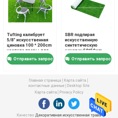
Искусственная дерновина травы
Цветки искусственного шелка
Tufting калибрует
SBR подпирая
5/8" искусственная
искусственную
циновка 100 * 200cm
синтетическую
Лепестки искусственных цветов
настила травы для
циновку 50*50cm
террасы балкона
травы 50mm с
Отправить запрос
Отправить запрос
отверстиями
Шарик искусственного цветка
дренажа
Искусственные заводы украшения
Главная страница
Карта сайта
контактные данные
Desktop Site
Карта сайта
Privacy Policy
Декоративные орнаменты
Искусственная циновка мха
Качество
Декоративная искусственная трава