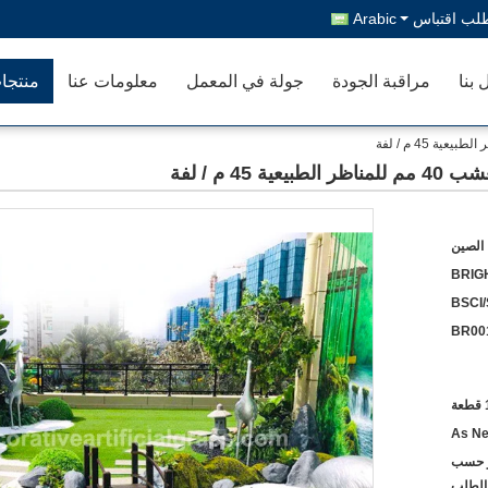
لب اقتباس
Arabic
 بنا
مراقبة الجودة
جولة في المعمل
معلومات عنا
منتجا
الصين
BRIG
BSCI
BR00
ة
As Ne
أو حسب
الطلب