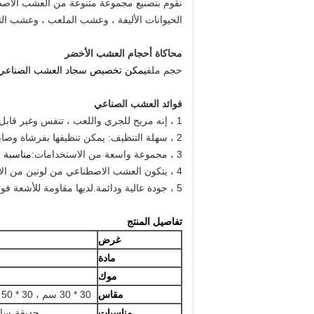
نقوم بتصنيع مجموعة متنوعة من العشب الاص
الحيوانات الأليفة ، وعشب الملعب ، وعشب ال
محاكاة أحجام العشب الأخضر
حجم ملف
يمكن تخصيص سجاد العشب الصناعي ، الحجم الطبيعي يش
فوائد العشب الصناعي
1 ، إنه مريح للجري واللعب ، تنفس وغير قابل للانزلاق.
2 ، سهلة التنظيف: يمكن تنظيفها بفرشاة وصابون.يعتبر هذا السجاد الرفيق المثالي للحيوانات الأليفة ويسهل صيانته.
3 ، مجموعة واسعة من الاستخدامات:
مناسبة ل
4 ، يتكون العشب الاصطناعي من لونين من الأوراق المستقيمة والمنحنية ، والتي تبدو وكأنها عشب طبيعي حقيقي نابض بالحياة.
5 ، جودة عالية ودائمة.لديها مقاومة للأشعة فوق البنفسجية ومقاومة الطقس ، ولا تتلاشى أبدًا ، ويمكن أن تحافظ على اللون الأخضر على مدار السنة.
تفاصيل المنتج
غرض
مادة
موك
مقاس
30 * 30 سم ، 30 * 50 سم ، 50 * 50 سم ، 100 سم * 100 سم ، 100 سم * 200 سم ، إلخ.
مناسبات
حديقة،
ساح