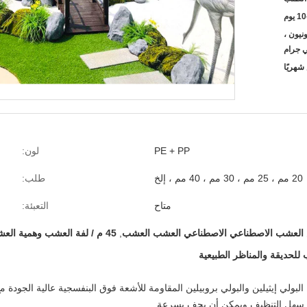
 يوم
يسترن يونيون ،
 جرام
PE + PP
لون:
20 مم ، 25 مم ، 30 مم ، 40 مم ، إلخ
طلب:
متاح
التعبئة:
لعشب الاصطناعي الاصطناعي العشب العشب
,
45 م / لفة العشب وهمية العشب
لحديقة والمناظر الطبيعية
B مصنوع من خيوط البولي إيثيلين والبولي بروبيلين المقاومة للأشعة فوق البنفسجية عالية ال
، سهل التنظيف ويمكن أن يجف بسرعة.