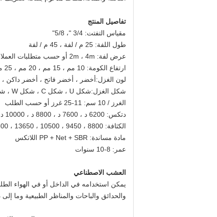
تفاصيل المنتج
مقياس التفتت: 3/4 "، 5/8"
طول اللفة: 25 م / لفة ، 45 م / لفة
عرض لفة: 2m ، 4m أو حسب متطلبات العملاء
ارتفاع الكومة: 10 مم ، 15 مم ، 20 مم ، 25 مم ، 30 مم ، إلخ.
لون الغزل
:
أخضر ، أخضر فاتح ، أخضر داكن ، إ
شكل الغزل
:
شكل U ، شكل C ، شكل W ، شكل S ، شكل ماسي ، إلخ.
الغرز / 10 سم: 11-25 غرز أو حسب الطلب
دتكس:
6200 د ، 7600 د ، 8800 د ، 10000 د ، 11000 د ، 12000 د ، إلخ.
الكثافة: 8800 ، 9450 ، 10500 ، 13650 ، 14500 ، 21000 إبرة /
مادة مساندة:
PP + Net + SBR اللاتكس
عمر:
8-10 سنوات
العشب الاصطناعي
يمكن استخدامه في الداخل أو في الهواء الطل
والحدائق والباحات والمناظر الطبيعية وما إلى 