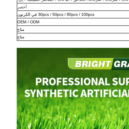
أخضر
30pcs / 50pcs / 80pcs / 100pcs في الكرتون
OEM / ODM
متاح
متاح