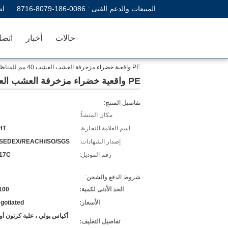
المبيعات والدعم الفنى :
0086-186-8079-8716
اط
حالات
أخبار
اتصل
PE واقعية خضراء مزخرفة العشب العشب 40 مم للمناظر الطبيعية 45 م / لفة
PE واقعية خضراء مزخرفة العشب العشب 40 مم للمناظر الطبيعية 45 م / لفة
تفاصيل المنتج:
مكان المنشأ:
اسم العلامة التجارية:
HT
إصدار الشهادات:
/SEDEX/REACH/ISO/SGS
رقم الموديل:
17C
شروط الدفع والشحن:
الحد الأدنى لكمية:
100 قطع
الأسعار:
gotiated
أكياس بولي ، علبة كرتون 
تفاصيل التغليف: