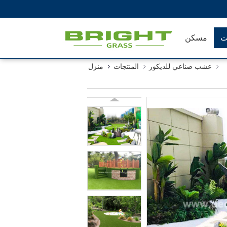
ت
مسكن
عشب صناعي للديكور
المنتجات
منزل