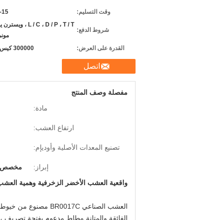
وقت التسليم:
10-15
L / C ، D / P ، T / T ، و
شروط الدفع:
موني
القدرة على العرض:
300000 كيس شهريًا
اتصل
مفصلة وصف المنتج
مادة:
ارتفاع العشب:
تصنيع المعدات الأصلية وأوديإم:
إبراز:
مخصص ا
واقعية العشب الأخضر الزخرفية وهمية العشب ل
العشب الصناعي R0017C
الفائقة والمتانة.مطاط مدعوم بفتحة تصريف 