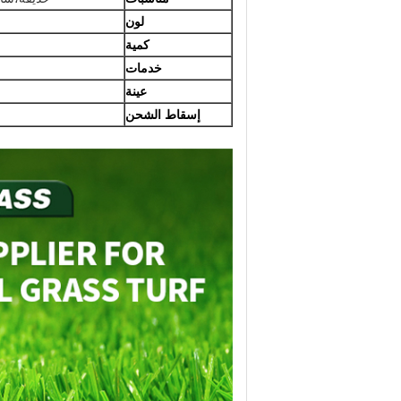
لون
كمية
خدمات
عينة
إسقاط الشحن