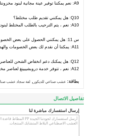
A9: نعم يمكننا توفير عينة مجانية لبنود مخزوننا.
Q10: هل يمكنني تقديم طلب مختلط؟
A10: نعم ، يتم الترحيب بالطلب المختلط لبنود مخزوننا.
س 11: هل يمكنني الحصول على بعض الخصومات؟
A11: يمكننا أن نقدم لك بعض الخصومات والهدايا الإضافية إذا كان لديك طلبات كبيرة.
Q12: هل يمكنك دعم انخفاض الشحن للعناصر الخاصة بك؟
A12: نعم ، تتوفر خدمة دروبشيبينغ لعناصر مخزوننا.ولدينا عملاء للتجارة الإلكترونية من Amazon و Ebay و Aliexpress و Wish و Etsy و Shopify إلخ.
,
بطاقة:
عشب صناعي للديكور
لفة سجاد عشب صنا
تفاصيل الاتصال
إرسال استفسارك مباشرة لنا