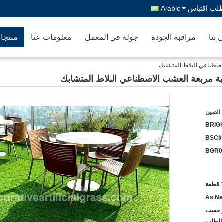
لب اقتباس
Arabic
 بنا
مراقبة الجودة
جولة في المعمل
معلومات عنا
منتجا
الصين
BRIG
BSCI
BGR0
ة
As Ne
أو حسب
الطلب