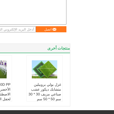
اتصل
منتجات أخرى
غزل بولي بروبيلين
متشابك ديكور عشب
الأخضر
صناعي مزيف 30 * 30
الاصطنا
سم 50 * 50 سم
لحفل ا
العنصر:
بلاط العشب ال
غرض:
متشابك
عي للدي
مادة:
PE + PP
اف