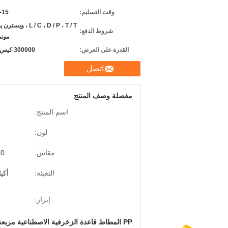
وقت التسليم:
10-15
L / C ، D / P ، T / T ، و
شروط الدفع:
موني
القدرة على العرض:
300000 كيس شهريًا
اتصل
مفصلة وصف المنتج
اسم المنتج:
لون:
مقاس:
30 * 30 ، 50 * 50 سم 
التعبئة:
أكياس PP ، علبة 
إبراز:
PP المطاط قاعدة الزخرفية الاصطناعية مربعة العشب الاصطناعي البلاط المتشابك