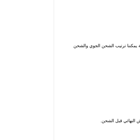
DHL ، Fedex ،  ، إلخ. وبالنسبة للطلبات بالجملة يمكننا ترتيب الشحن الجوي والشحن
يش النهائي قبل الشحن.