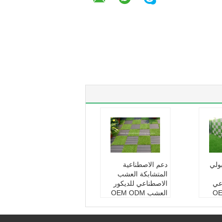
بولي
دعم الاصطناعية
المتشابكة العشب
عي
الاصطناعي للديكور
خلفية OEM
العشب OEM ODM
اسم المنتج:
بلاط أرضي
عشب ا
ات عشب صناعي للدي
كور