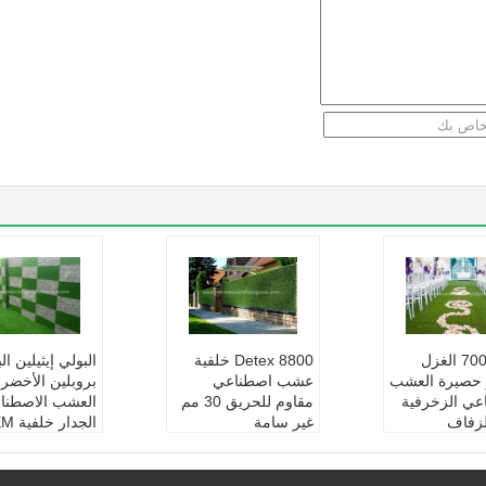
7000D PP الغزل
Detex 8800 خلفية
البولي إيثيلين ال
 حصيرة العشب
عشب اصطناعي
بروبلين الأخضر
عي الزخرفية
مقاوم للحريق 30 مم
العشب الاصطنا
لزفاف
غير سامة
الجدار 
العشب الاصطنا
العنصر:
حواجز عشب
ODM
كور لحفل الزف
اصطناعي
العنصر:
ديكور 
مادة:
PE + PP
صطناعي للحائط