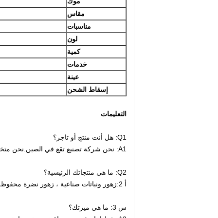
موك
مقاس
مناسبات
لون
كمية
خدمات
عينة
إسقاط الشحن
التعليمات
Q1: هل أنت منتج أو تاجر؟
A1: نحن شركة تصنيع تقع في الصين.نحن متخصصون في إنتاج الفنون والحرف الصناعية لأكثر من 10 سنوات.
Q2: ما هي منتجاتك الرئيسية؟
أ 2:
زهور ونباتات صناعية ، زهور نضرة محفوظة 
س 3: ما هي ميزتك؟