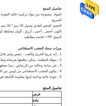
تفاصيل المنتج
المواد: مصنوعة من مواد تركيبية عالية الجودة 
السريع.
الحجم: الحجم العادي يشمل 30 سم * 30 سم ، 40 سم * 40 سم ، 50 سم * 50 سم ، 60 سم * 60 سم ، 100 سم * 100 سم ، إلخ.
اللون: أخضر ، أحمر ، أزرق ، ألوان مختلطة 
النسخ: PP + قاعدة مطاطية
ميزات سجاد العشب الاصطناعي
1 ، إنه مريح للجري واللعب ، تنفس وغير قابل للانزلاق.
2 ، سهلة التنظيف: يمكن تنظيفها بفرشاة وصابون.يعتبر هذا السجاد الرفيق المثالي للحيوانات الأليفة ويسهل صيانته.
3 ، غير سامة وخالية من الرصاص ، مما يجعلها سطحًا ممتازًا للحيوانات الأليفة والأطفال للعب عليها
4 ، يتكون العشب الاصطناعي من لونين من الأوراق المستقيمة والمنحنية ، والتي تبدو وكأنها عشب طبيعي حقيقي نابض بالحياة.
5 ، جودة عالية ودائمة.لديها مقاومة للأشعة فوق البنفسجية ومقاومة الطقس ، ولا تتلاشى أبدًا ، ويمكن أن تحافظ على اللون الأخضر على مدار السنة.
تفاصيل المنتج
غرض
مادة