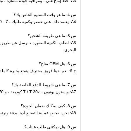
A3: خط إنتاج غني ، ومراقبة جودة ممتازة ، وسعر معقول ، وأفضل خدمة
س 4: ما هو وقت التسليم الخاص بك؟
A4: يعتمد ذلك على عنصر وكمية طلبك ، 7 - 30 يومًا وفقًا لذلك.
س 5: ما هي طريقة الشحن؟
البحري.
س 6: هل OEM متاح؟
ج 6: نعم.لدينا فريق محترف يتمتع بخبرة كاملة في التصميم والتصنيع.
س 7: ما هي شروط الدفع الخاصة بك؟
A7: ويسترن يونيون ، T / T 30٪ كوديعة ، و 70٪ قبل التسليم ، L / C ، MoneyGram.
س 8: كيف يمكنك ضمان الجودة؟
A8: نحن نفحص عملية التصنيع لدينا بدقة ونرتبها
س 9: هل يمكنني طلب عينات؟