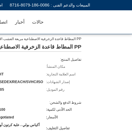
المبيعات والدعم الفنى :
0086-186-8079-8716
اط
حالات
أخبار
اتصل
PP المطاط قاعدة الزخرفية الاصطناعية مربعة العشب الاصطناعي البلاط المتشابك
PP المطاط قاعدة الزخرفية الاصطناعية مربعة العشب الاصطناعي البلاط المتشابك
تفاصيل المنتج:
مكان المنشأ:
اسم العلامة التجارية:
HT
إصدار الشهادات:
/SEDEX/REACH/SVHC/ISO
رقم الموديل:
05
شروط الدفع والشحن:
الحد الأدنى لكمية:
100 قطع
الأسعار:
gotiated
أكياس بولي ، علبة كرتون 
تفاصيل التغليف: