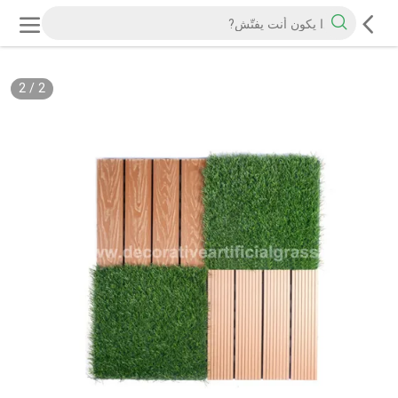
2
/
2