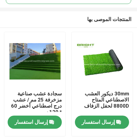
المنتجات الموصى بها
30mm ديكور العشب
سجادة عشب صناعية
مسكن
الاصطناعي المتاح
مزخرفة 25 مم / عشب
8800D لحفل الزفاف
درج اصطناعي أخضر 60
* 120 سم
منتجات
إرسال استفسار
إرسال استفسار
معلومات عنا