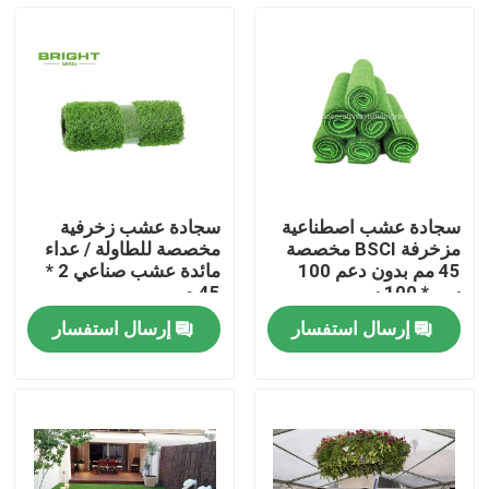
جولة في المعمل
مراقبة الجودة
اتصل بنا
سجادة عشب اصطناعية
سجادة عشب زخرفية
مزخرفة BSCI مخصصة
مخصصة للطاولة / عداء
أخبار
45 مم بدون دعم 100
مائدة عشب صناعي 2 *
سم * 100 سم
45 م
إرسال استفسار
إرسال استفسار
حالات
اطلب اقتباس
عشب صناعي للديكور