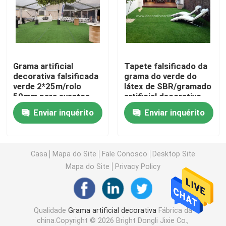
Relvado artificial da grama
Flores de seda artificiais
Grama artificial
Tapete falsificado da
decorativa falsificada
grama do verde do
verde 2*25m/rolo
látex de SBR/gramado
pétalas de flores artificiais
50mm para eventos
artificial decorativo
exteriores
da grama para 30mm
Enviar inquérito
Enviar inquérito
internos
Bola da flor artificial
Plantas artificiais da decoração
Casa
Mapa do Site
Fale Conosco
Desktop Site
Mapa do Site
Privacy Policy
Ornamento decorativos
Qualidade
Grama artificial decorativa
Fábrica da
Moss Mat artificial
china.Copyright © 2026 Bright Dongli Jixie Co.,