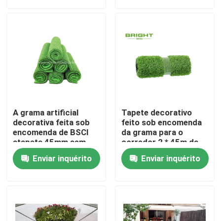
Visita à Fábrica
Controle de qualidade
Contate-nos
A grama artificial
Tapete decorativo
Notícia
decorativa feita sob
feito sob encomenda
encomenda de BSCI
da grama para o
atapeta 45mm sem
corredor 2 * 45m da
suportar 100cm *
tabela da
casos
Enviar inquérito
Enviar inquérito
100cm
tabela/grama do falso
Solicite um orçamento
Grama artificial decorativa