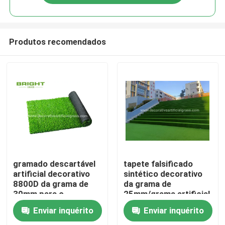
Produtos recomendados
Casa
gramado descartável
tapete falsificado
artificial decorativo
sintético decorativo
8800D da grama de
da grama de
Produtos
30mm para o
25mm/grama artificial
banquete de
verde da escada
Enviar inquérito
Enviar inquérito
casamento
60*120cm
Sobre nós