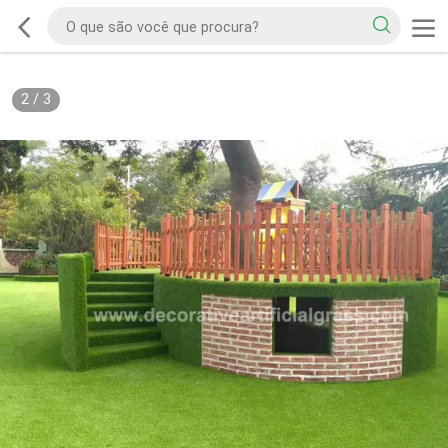
2
/
3