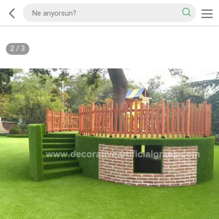
2
/
3