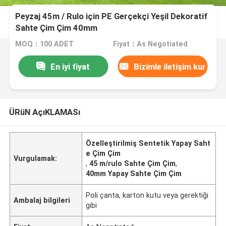
Peyzaj 45m / Rulo için PE Gerçekçi Yeşil Dekoratif
Sahte Çim Çim 40mm
MOQ：100 ADET
Fiyat：As Negotiated
En iyi fiyat
Bizimle iletişim kur
ÜRüN AçıKLAMASı
Özelleştirilmiş Sentetik Yapay Saht
e Çim Çim
Vurgulamak:
,
45 m/rulo Sahte Çim Çim
,
40mm Yapay Sahte Çim Çim
Poli çanta, karton kutu veya gerektiği
Ambalaj bilgileri
gibi