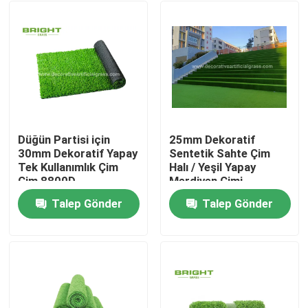
Düğün Partisi için
25mm Dekoratif
30mm Dekoratif Yapay
Sentetik Sahte Çim
Tek Kullanımlık Çim
Halı / Yeşil Yapay
Çim 8800D
Merdiven Çimi
60*120cm
Talep Gönder
Talep Gönder
Ev
Ürün:% s
Hakkımızda