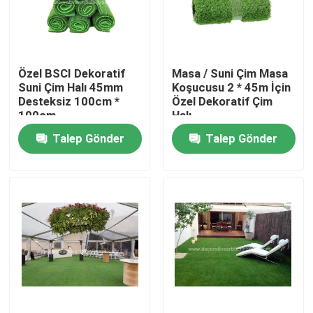
Fabrika turu
Özel BSCI Dekoratif
Masa / Suni Çim Masa
Kalite kontrol
Suni Çim Halı 45mm
Koşucusu 2 * 45m İçin
Desteksiz 100cm *
Özel Dekoratif Çim
100cm
Halı
Bize Ulaşın
Talep Gönder
Talep Gönder
Haberler
Vakalar
Bir teklif isteği
Dekoratif Suni Çim