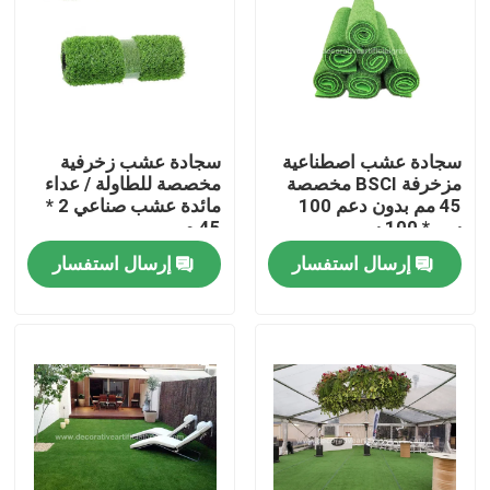
جولة في المعمل
مراقبة الجودة
سجادة عشب اصطناعية
سجادة عشب زخرفية
مزخرفة BSCI مخصصة
مخصصة للطاولة / عداء
اتصل بنا
45 مم بدون دعم 100
مائدة عشب صناعي 2 *
سم * 100 سم
45 م
إرسال استفسار
إرسال استفسار
أخبار
حالات
اطلب اقتباس
عشب صناعي للديكور