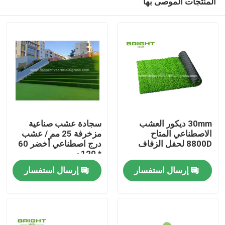
المنتجات الموصى بها
30mm ديكور العشب
سجادة عشب صناعية
الاصطناعي المتاح
مزخرفة 25 مم / عشب
8800D لحفل الزفاف
درج اصطناعي أخضر 60
* 120 سم
مسكن
إرسال استفسار
إرسال استفسار
منتجات
معلومات عنا