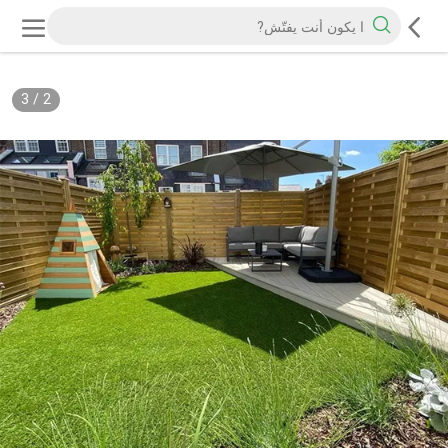
3
/
2