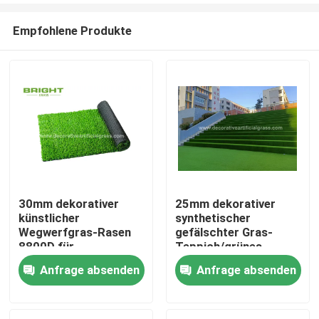
Empfohlene Produkte
30mm dekorativer
25mm dekorativer
künstlicher
synthetischer
Heim
Wegwerfgras-Rasen
gefälschter Gras-
8800D für
Teppich/grünes
Hochzeitsfest
künstliches Treppen-
Anfrage absenden
Anfrage absenden
Produkte
Gras 60*120cm
Über uns