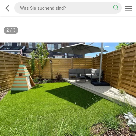
2
/
3