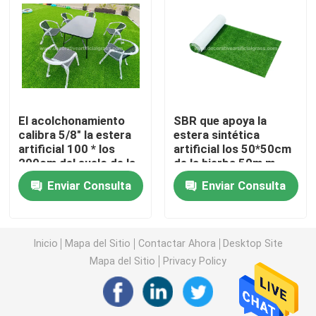
Césped artificial de la hierba
Flores de la sede artificial
El acolchonamiento
SBR que apoya la
Pétalos de flores artificiales
calibra 5/8" la estera
estera sintética
artificial 100 * los
artificial los 50*50cm
200cm del suelo de la
de la hierba 50m m
Bola de la flor artificial
hierba para la terraza
con los agujeros del
Enviar Consulta
Enviar Consulta
del balcón
drenaje
Plantas artificiales de la decoración
Inicio
Mapa del Sitio
Contactar Ahora
Desktop Site
Ornamentos decorativos
Mapa del Sitio
Privacy Policy
Moss Mat artificial