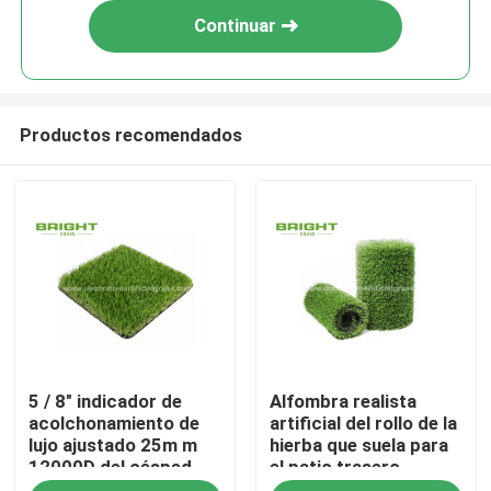
Continuar
Productos recomendados
Hogar
5 / 8" indicador de
Alfombra realista
productos
acolchonamiento de
artificial del rollo de la
lujo ajustado 25m m
hierba que suela para
12000D del césped
el patio trasero
Sobre nosotros
artificial de la hierba
17000D del jardín 2 *