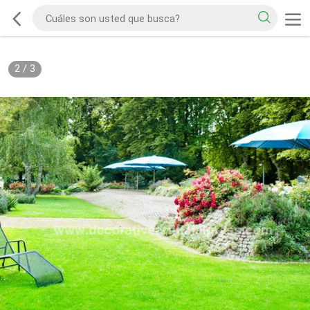
2
/
3