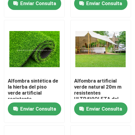
Enviar Consulta
Enviar Consulta
los 25m/rollo
Tour por la fábrica
Control de calidad
Contáctenos
Noticias
Alfombra sintética de
Alfombra artificial
la hierba del piso
verde natural 20m m
verde artificial
resistentes
Casos
resistente
ULTRAVIOLETA del
ULTRAVIOLETA en
césped de la hierba
Enviar Consulta
Enviar Consulta
Rolls PE + PP 8800D
que ajardina
Solicitar presupuesto
40m m
Hierba artificial decorativa