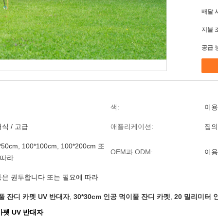
배달 
지불 
공급 
색:
이용
래식 / 고급
애플리케이션:
집의
0*50cm, 100*100cm, 100*200cm 또
OEM과 ODM:
이용
 따라
 통은 권투합니다 또는 필요에 따라
풀 잔디 카펫 UV 반대자
,
30*30cm 인공 먹이풀 잔디 카펫
,
20 밀리미터 
카펫 UV 반대자