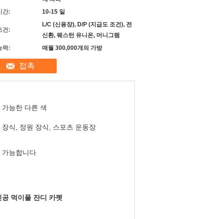
시간:
10-15 일
L/C (신용장), D/P (지급도 조건), 전
조건:
신환, 웨스턴 유니온, 머니그램
능력:
매월 300,000개의 가방
접촉
 가능한 다른 색
 장식, 정원 장식, 스포츠 운동장
 가능합니다
인공 먹이풀 잔디 카펫