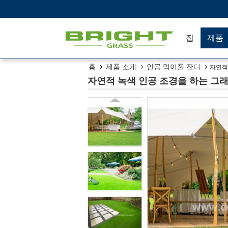
집
제품
홈
제품 소개
인공 먹이풀 잔디
자연적
자연적 녹색 인공 조경을 하는 그래