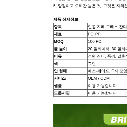
5, 양질이고 오래간 높은 것. 그것은 자외
제품 상세정보
항목
인공 지폐 그래스 잔디
재료
PE+PP
MOQ
100 PC
풀 높이
20 밀리미터, 30 밀리
이유
정원 잔디, 풍경, 결혼식
색
그린
얀 형태
에스-세이프, C자 모양
서비스
OEM / ODM
샘플
이용 가능합니다
드롭시핑
이용 가능합니다