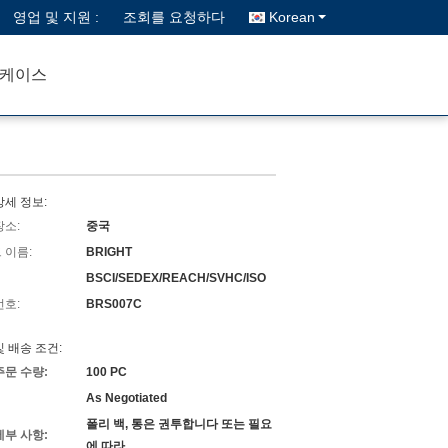
영업 및 지원 :
조회를 요청하다
Korean
케이스
상세 정보:
장소:
중국
 이름:
BRIGHT
BSCI/SEDEX/REACH/SVHC/ISO
번호:
BRS007C
및 배송 조건:
주문 수량:
100 PC
As Negotiated
폴리 백, 통은 권투합니다 또는 필요
세부 사항:
에 따라