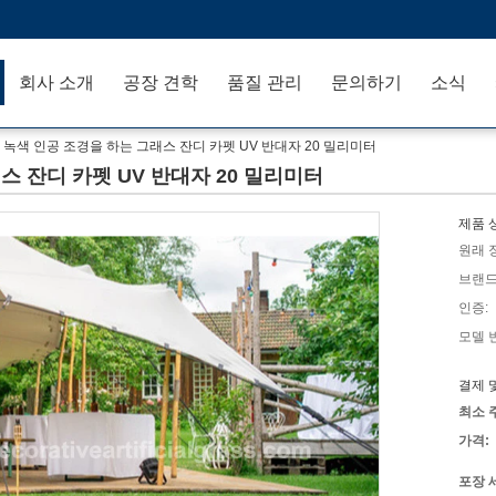
회사 소개
공장 견학
품질 관리
문의하기
소식
 녹색 인공 조경을 하는 그래스 잔디 카펫 UV 반대자 20 밀리미터
스 잔디 카펫 UV 반대자 20 밀리미터
제품 
원래 
브랜드
인증:
모델 
결제 
최소 
가격:
포장 