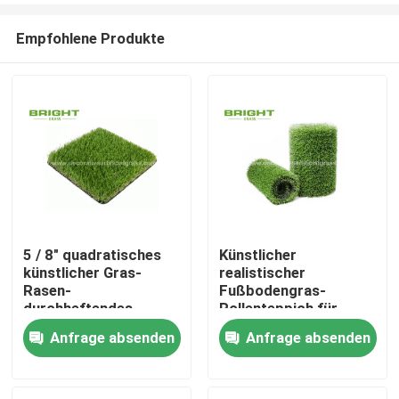
Empfohlene Produkte
5 / 8" quadratisches
Künstlicher
künstlicher Gras-
realistischer
Heim
Rasen-
Fußbodengras-
durchheftendes
Rollenteppich für
Luxusmessgerät
Garten-Hinterhof
Anfrage absenden
Anfrage absenden
Produkte
25mm 12000D
17000D 2 * 25m/Rolle
Über uns