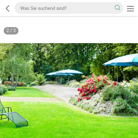
2
/
3