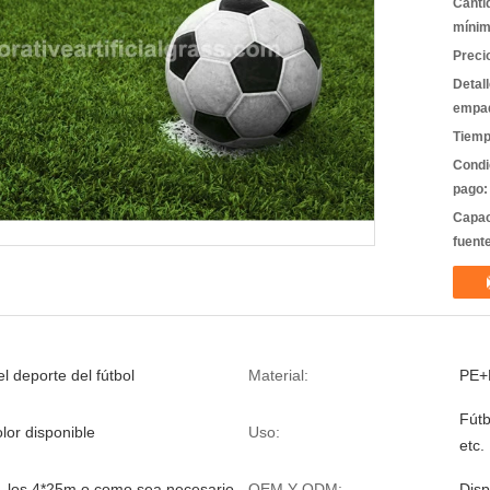
Canti
mínim
Preci
Detal
empa
Tiemp
Condi
pago:
Capac
fuent
l deporte del fútbol
Material:
PE+
Fútb
lor disponible
Uso:
etc.
, los 4*25m o como sea necesario
OEM Y ODM:
Disp