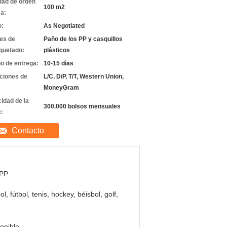
dad de orden
100 m2
a:
o:
As Negotiated
les de
Paño de los PP y casquillos
quetado:
plásticos
o de entrega:
10-15 días
ciones de
L/C, D/P, T/T, Western Union,
MoneyGram
idad de la
300.000 bolsos mensuales
e:
Contacto
PP
ol, fútbol, tenis, hockey, béisbol, golf,
onible