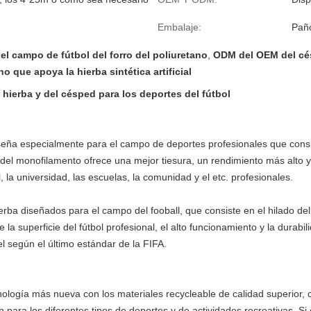
Embalaje:
Paño
l campo de fútbol del forro del poliuretano
,
ODM del OEM del cé
no que apoya la hierba sintética artificial
a hierba y del césped para los deportes del fútbol
eña especialmente para el campo de deportes profesionales que consist
al del monofilamento ofrece una mejor tiesura, un rendimiento más alto 
l, la universidad, las escuelas, la comunidad y el etc. profesionales.
rba diseñados para el campo del fooball, que consiste en el hilado de
ce la superficie del fútbol profesional, el alto funcionamiento y la durabi
l según el último estándar de la FIFA.
cnología más nueva con los materiales recycleable de calidad superior,
ra los diferentes tipos de deportes y de actividades recreativas. Si está