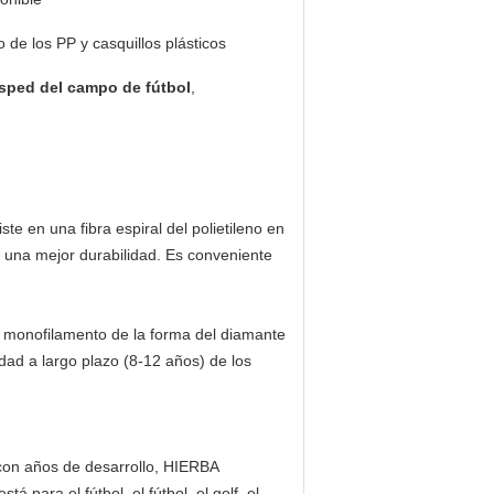
 de los PP y casquillos plásticos
sped del campo de fútbol
,
e en una fibra espiral del polietileno en
y una mejor durabilidad. Es conveniente
l monofilamento de la forma del diamante
lidad a largo plazo (8-12 años) de los
 con años de desarrollo, HIERBA
 para el fútbol, el fútbol, el golf, el