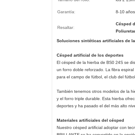
Garantía:
8-10 años
Césped de
Resaltar:
Poliureta
Soluciones sintéticas artificiales de l
Césped artificial de los deportes
El césped de la hierba de BS0 24S se dis
un forro doble reforzado. La fibra espir
para el campo de fútbol, el club del fútbo
También tenemos otros modelos de la hie
y el forro triple durable. Esta hierba ofre
deportes y ha pasado el del más alto nive
Materiales artificiales del césped
Nuestro césped artificial adoptar con te
BRILLANTE se ha convertido en la opción pa