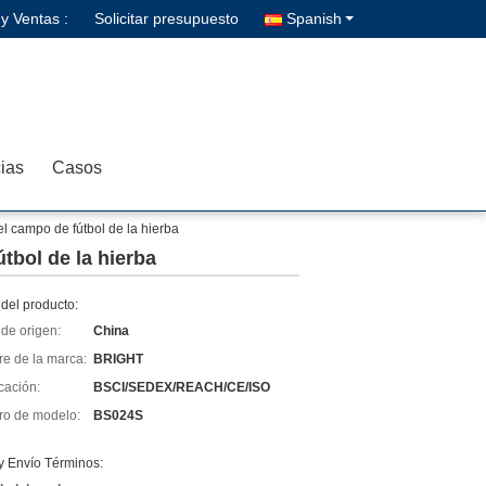
y Ventas :
Solicitar presupuesto
Spanish
cias
Casos
el campo de fútbol de la hierba
tbol de la hierba
del producto:
de origen:
China
e de la marca:
BRIGHT
icación:
BSCI/SEDEX/REACH/CE/ISO
o de modelo:
BS024S
y Envío Términos: