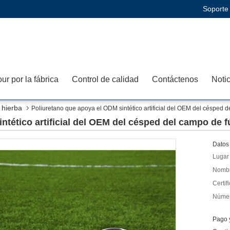
Soporte 
our por la fábrica
Control de calidad
Contáctenos
Noti
a hierba
Poliuretano que apoya el ODM sintético artificial del OEM del césped d
tético artificial del OEM del césped del campo de fú
Datos 
Lugar 
Nombr
Certif
Númer
Pago 