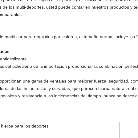
os de los multi-deportes, usted puede contar en nuestros productos y 
comparables:
ede modificar para requisitos particulares, el tamaño normal incluye lo
ticas
antideslizante.
as del polietileno de la importación proporcionar la combinación perfe
proporcionan una gama de ventajas para mejorar fuerza, seguridad, co
olores de las hojas rectas y curvadas, que parecen hierba natural real 
ultravioleta y resistencia a las inclemencias del tiempo, nunca se desc
a hierba para los deportes