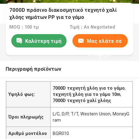
7000D πράσινο διακοσμητικό τεχνητό χαλί
χλόης νημάτων PP για το γάμο
MOQ：100 τμ
Τιμή：As Negotiated
Καλύτερη τιμή
Μας ελάτε σε
επαφή με
Περιγραφή προϊόντων
7000D τεχνητή χλόη για το γάμο
,
Υψηλό φως:
τεχνητή χλόη για το γάμο 10m
,
7000D τεχνητό χαλί χλόης
L/C, D/P, T/T, Western Union, MoneyG
Όροι πληρωμής
ram
Αριθμό μοντέλου
BGR010