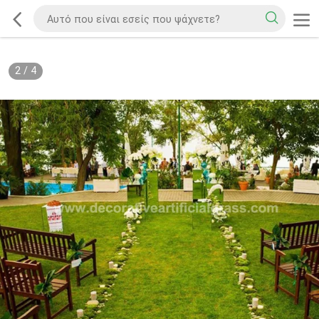
2
/
4