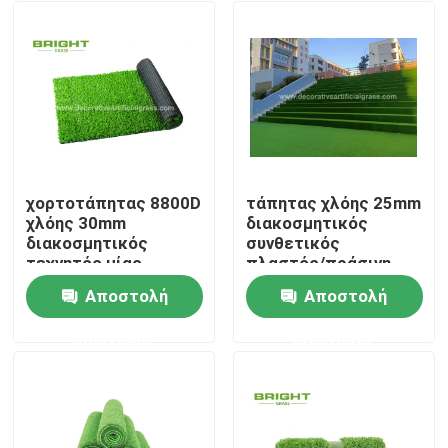
χορτοτάπητας 8800D
τάπητας χλόης 25mm
χλόης 30mm
διακοσμητικός
διακοσμητικός
συνθετικός
τεχνητός μίας
πλαστός/πράσινη
χρήσης για τη
τεχνητή χλόη
Αποστολή
Αποστολή
δεξίωση γάμου
60*120cm
Σπίτι
σκαλοπατιών
ερώτησης
ερώτησης
Προϊόντα
Σχετικά με εμάς