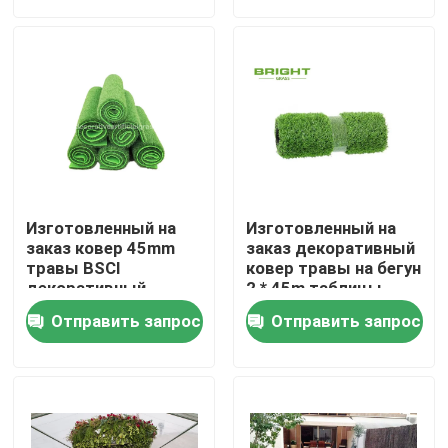
Тур по фабрике
Контроль качества
Свяжитесь с нами
Изготовленный на
Изготовленный на
Новости
заказ ковер 45mm
заказ декоративный
травы BSCI
ковер травы на бегун
декоративный
2 * 45m таблицы
искусственный без
таблицы/травы Faux
Случаи
Отправить запрос
Отправить запрос
поддержки 100cm *
100cm
Сделать запрос
Декоративная искусственная трава