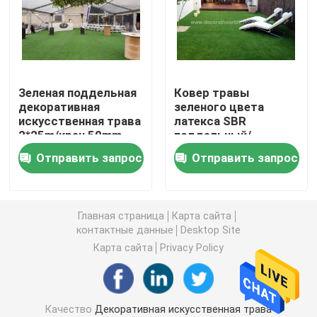
Искусственная дерновина травы
Цветки искусственного шелка
Зеленая поддельная
Ковер травы
декоративная
зеленого цвета
искусственная трава
латекса SBR
Лепестки искусственных цветов
2*25m/крен 50mm
поддельный/
для на открытом
декоративная
Отправить запрос
Отправить запрос
воздухе событий
искусственная
Шарик искусственного цветка
лужайка травы для
крытые 30mm
Искусственные заводы украшения
Главная страница
Карта сайта
контактные данные
Desktop Site
Карта сайта
Privacy Policy
Декоративные орнаменты
Искусственная циновка мха
Качество
Декоративная искусственная трава