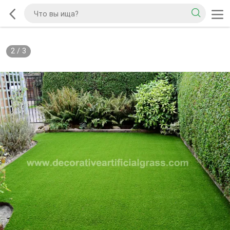
2
/
3