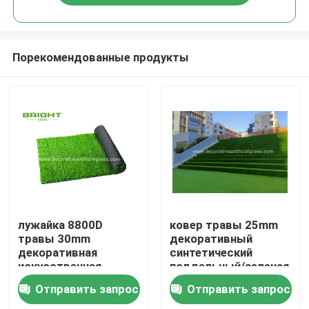
Порекомендованные продукты
Дом
лужайка 8800D
ковер травы 25mm
травы 30mm
декоративный
декоративная
синтетический
Товары
искусственная
поддельный/зеленая
устранимая для
искусственная трава
Отправить запрос
Отправить запрос
свадебного банкета
лестницы 60*120cm
О нас