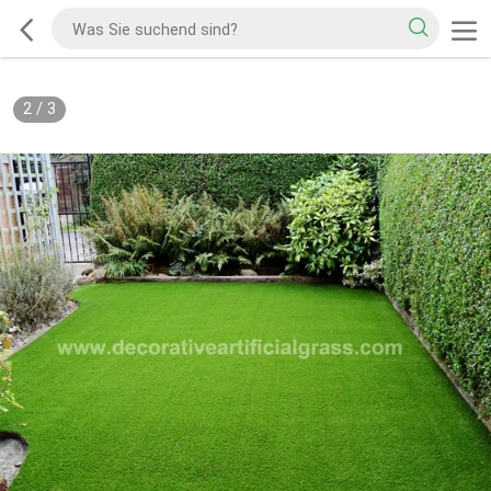
2
/
3