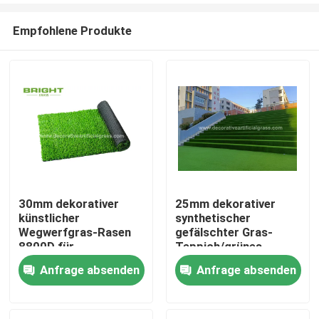
Empfohlene Produkte
30mm dekorativer
25mm dekorativer
künstlicher
synthetischer
Heim
Wegwerfgras-Rasen
gefälschter Gras-
8800D für
Teppich/grünes
Hochzeitsfest
künstliches Treppen-
Anfrage absenden
Anfrage absenden
Produkte
Gras 60*120cm
Über uns