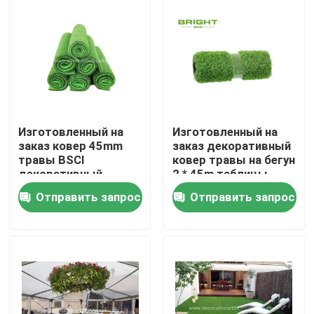
Тур по фабрике
Контроль качества
Свяжитесь с нами
Изготовленный на
Изготовленный на
заказ ковер 45mm
заказ декоративный
травы BSCI
ковер травы на бегун
Новости
декоративный
2 * 45m таблицы
искусственный без
таблицы/травы Faux
Отправить запрос
Отправить запрос
поддержки 100cm *
100cm
Случаи
Сделать запрос
Декоративная искусственная трава