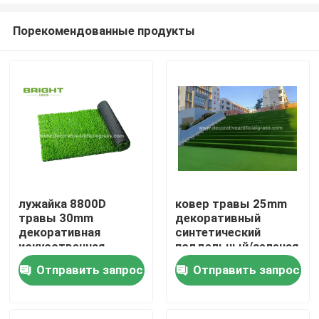
Порекомендованные продукты
лужайка 8800D
ковер травы 25mm
травы 30mm
декоративный
Дом
декоративная
синтетический
искусственная
поддельный/зеленая
устранимая для
искусственная трава
Отправить запрос
Отправить запрос
Товары
свадебного банкета
лестницы 60*120cm
О нас