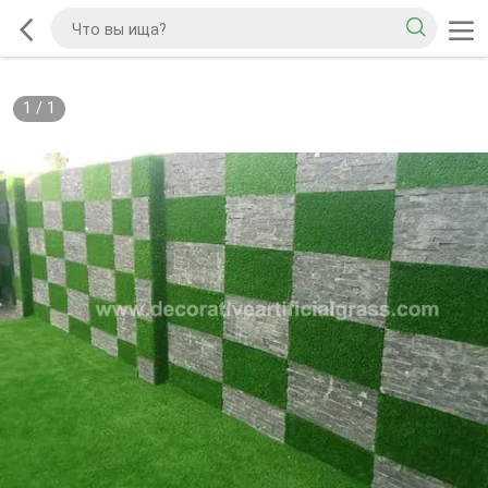
1
/
1