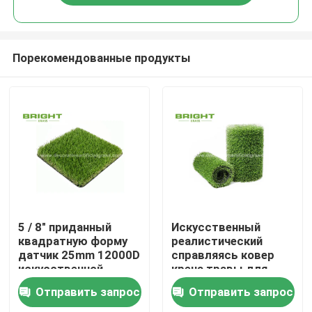
Порекомендованные продукты
Дом
5 / 8" приданный
Искусственный
квадратную форму
реалистический
датчик 25mm 12000D
справляясь ковер
Товары
искусственной
крена травы для
дерновины травы
задворк 17000D
Отправить запрос
Отправить запрос
роскошный Tufting
сада 2 * 25m/крен
О нас