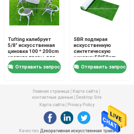
Искусственная дерновина травы
Цветки искусственного шелка
Tufting калибрует
SBR подпирая
5/8" искусственная
искусственную
циновка 100 * 200cm
синтетическую
Лепестки искусственных цветов
настила травы для
циновку 50*50cm
террасы балкона
травы 50mm с
Отправить запрос
Отправить запрос
отверстиями
Шарик искусственного цветка
дренажа
Искусственные заводы украшения
Главная страница
Карта сайта
контактные данные
Desktop Site
Карта сайта
Privacy Policy
Декоративные орнаменты
Искусственная циновка мха
Качество
Декоративная искусственная трава