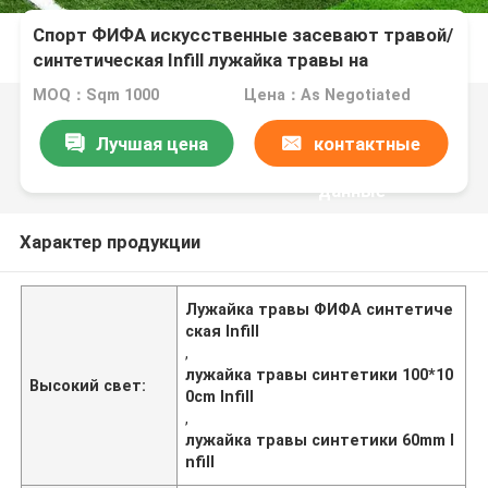
Спорт ФИФА искусственные засевают травой/
синтетическая Infill лужайка травы на
футбольное поле 100 * 100cm
MOQ：Sqm 1000
Цена：As Negotiated
Лучшая цена
контактные
данные
Характер продукции
Лужайка травы ФИФА синтетиче
ская Infill
,
лужайка травы синтетики 100*10
Высокий свет:
0cm Infill
,
лужайка травы синтетики 60mm I
nfill