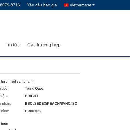
-8079-8716
Yêu cầu báo giá
Vietnamese
Tin tức
Các trường hợp
tin chi tiết sản phẩm:
 gốc:
Trung Quốc
hiệu:
BRIGHT
 nhận:
BSCI/SEDEX/REACH/SVHC/ISO
 hình:
BR0016S
 toán: