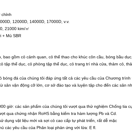
 chỉnh
000D, 12000D, 14000D, 17000D, v.v.
00, 21000 kim/㎡
ới + Mủ SBR
o, bao gồm cỏ cảnh quan, cỏ thể thao cho khúc côn cầu, bóng bầu dục, 
ỏ tập thể dục, cỏ phòng tập thể dục, cỏ trang trí nhà cửa, thảm cỏ, th
 bóng đá của chúng tôi đáp ứng tất cả các yêu cầu của Chương trình 
từ sân vận động cỡ lớn, cơ sở đào tạo và luyện tập cho đến các sân n
000 giờ: các sản phẩm của chúng tôi vượt qua thử nghiệm Chống tia cự
 vượt qua chứng nhận RoHS bằng kiểm tra hàm lượng Pb và Cd.
 dụng vật liệu mới và sợi cỏ cao cấp tự phát triển, rất dễ mặc
ủ các yêu cầu của Phân loại phản ứng với lửa: E fl.