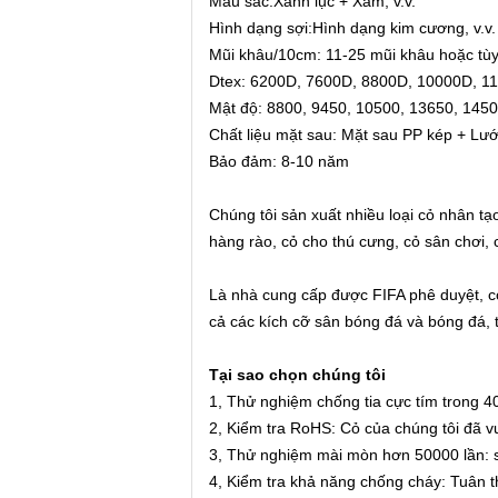
Màu sắc
:
Xanh lục + Xám, v.v.
Hình dạng sợi
:
Hình dạng kim cương, v.v.
Mũi khâu/10cm: 11-25 mũi khâu hoặc tùy
Dtex:
6200D, 7600D, 8800D, 10000D, 11
Mật độ: 8800, 9450, 10500, 13650, 145
Chất liệu mặt sau: Mặt sau PP kép + Lư
Bảo đảm:
8-10 năm
Chúng tôi sản xuất nhiều loại cỏ nhân tạ
hàng rào, cỏ cho thú cưng, cỏ sân chơi, c
Là nhà cung cấp được FIFA phê duyệt, cỏ
cả các kích cỡ sân bóng đá và bóng đá, 
Tại sao chọn chúng tôi
1, Thử nghiệm chống tia cực tím trong 4
2, Kiểm tra RoHS: Cỏ của chúng tôi đã
3, Thử nghiệm mài mòn hơn 50000 lần: sử
4, Kiểm tra khả năng chống cháy: Tuân th