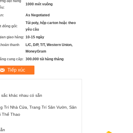
ợng đặt hàng
1000 mét vuông
iểu:
án:
As Negotiated
Túi poly, hộp carton hoặc theo
ết đóng gói:
yêu cầu
gian giao hàng:
10-15 ngày
khoản thanh
L/C, D/P, T/T, Western Union,
MoneyGram
ăng cung cấp:
300.000 túi hàng tháng
Tiếp xúc
 sắc khác nhau có sẵn
g Trí Nhà Cửa, Trang Trí Sân Vườn, Sân
i Thể Thao
sẵn