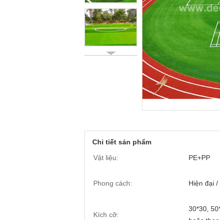
Chi tiết sản phẩm
Vật liệu:
PE+PP
Phong cách:
Hiện đại /
30*30, 5
Kích cỡ: