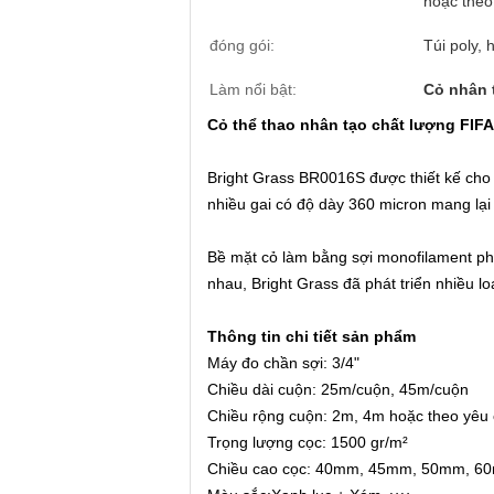
hoặc theo
đóng gói:
Túi poly,
Làm nổi bật:
Cỏ nhân 
Cỏ thể thao nhân tạo chất lượng FIF
Bright Grass BR0016S được thiết kế cho 
nhiều gai có độ dày 360 micron mang lại 
Bề mặt cỏ làm bằng sợi monofilament ph
nhau, Bright Grass đã phát triển nhiều 
Thông tin chi tiết sản phẩm
Máy đo chần sợi: 3/4"
Chiều dài cuộn: 25m/cuộn, 45m/cuộn
Chiều rộng cuộn: 2m, 4m hoặc theo yêu
Trọng lượng cọc: 1500 gr/m²
Chiều cao cọc: 40mm, 45mm, 50mm, 6