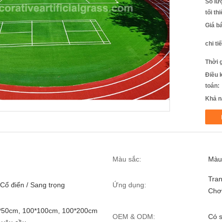
Số lư
tối th
Giá b
chi ti
Thời 
Điều 
toán:
Khả n
Màu sắc:
Màu
Tran
 Cổ điển / Sang trọng
Ứng dụng:
Chơ
0*50cm, 100*100cm, 100*200cm
OEM & ODM:
Có 