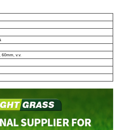
á
60mm, v.v.