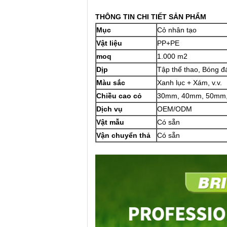
THÔNG TIN CHI TIẾT SẢN PHẨM
Mục
Cỏ nhân tạo
Vật liệu
PP+PE
moq
1.000 m2
Dịp
Tập thể thao, Bóng đ
Màu sắc
Xanh lục + Xám, v.v.
Chiều cao cỏ
30mm, 40mm, 50mm, 
Dịch vụ
OEM/ODM
Vật mẫu
Có sẵn
Vận chuyển thả
Có sẵn