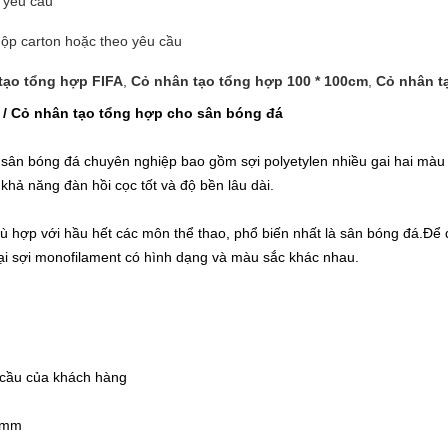
 yêu cầu
 hộp carton hoặc theo yêu cầu
tạo tổng hợp FIFA
,
Cỏ nhân tạo tổng hợp 100 * 100cm
,
Cỏ nhân t
A / Cỏ nhân tạo tổng hợp cho sân bóng đá
sân bóng đá chuyên nghiệp bao gồm sợi polyetylen nhiều gai hai màu 
khả năng đàn hồi cọc tốt và độ bền lâu dài.
ù hợp với hầu hết các môn thể thao, phổ biến nhất là sân bóng đá.Để
loại sợi monofilament có hình dạng và màu sắc khác nhau.
 cầu của khách hàng
0mm