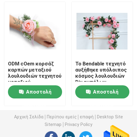
Τεχνητή τύρφη χλόης
Λουλούδια τεχνητού μεταξιού
Πέταλα τεχνητού λουλουδιού
ODM cOem κορσάζ
Το Bendable τεχνητό
καρπών μεταξιού
αυξήθηκε υπόλοιπος
Σφαίρα τεχνητών λουλουδιών
λουλουδιών τεχνητού
κόσμος λουλουδιών
μεταξιού
Diy αμπέλων
παράνυμφων
5cm*100cm
Αποστολή
Αποστολή
Τεχνητές εγκαταστάσεις διακοσμήσεων
6cm*120cm
ερώτησης
ερώτησης
Διακοσμητικές διακοσμήσεις
Αρχική Σελίδα
Περίπου εμείς
επαφή
Desktop Site
Sitemap
Privacy Policy
Τεχνητό χαλί βρύου