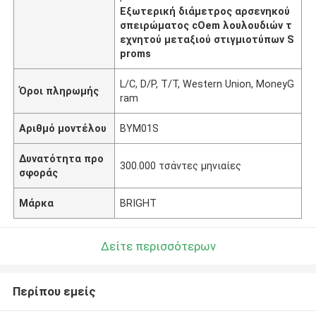
Εξωτερική διάμετρος αρσενηκού
σπειρώματος cOem λουλουδιών τ
εχνητού μεταξιού στιγμιοτύπων S
proms
L/C, D/P, T/T, Western Union, MoneyG
Όροι πληρωμής
ram
Αριθμό μοντέλου
BYM01S
Δυνατότητα προ
300.000 τσάντες μηνιαίες
σφοράς
Μάρκα
BRIGHT
Δείτε περισσότερων
Περίπου εμείς