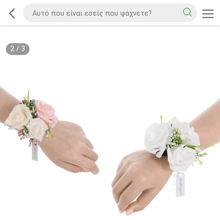
2
/
3