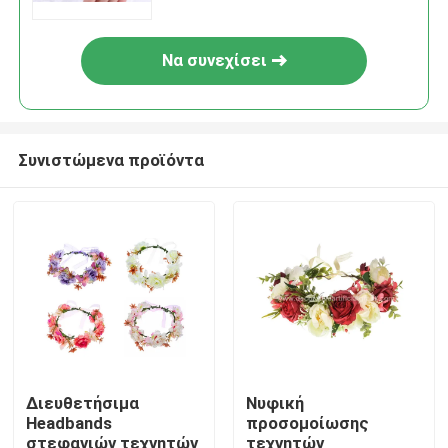
Να συνεχίσει
Συνιστώμενα προϊόντα
Σπίτι
Προϊόντα
Διευθετήσιμα
Νυφική
Headbands
προσομοίωσης
Σχετικά με εμάς
στεφανιών τεχνητών
τεχνητών