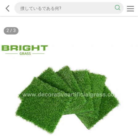
2
/
3