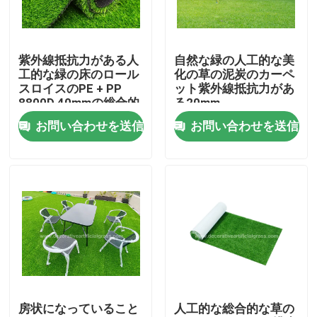
工場見学
紫外線抵抗力がある人
自然な緑の人工的な美
工的な緑の床のロール
化の草の泥炭のカーペ
品質管理
スロイスのPE + PP
ット紫外線抵抗力があ
8800D 40mmの総合的
る20mm
な草のカーペット
お問い合わせを送信
お問い合わせを送信
お問い合わせ
ニュース
ケース
引用を要求
房状になっていること
人工的な総合的な草の
装飾的な人工的な草