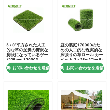
5 / 8"平方された人工
庭の裏庭17000Dのた
的な草の泥炭の贅沢な
めの人工的な現実的な
房状になっているゲー
床張りの草ロール カー
ジ25mm 12000D
ペット 2 * 25m/ロール
お問い合わせを送信
お問い合わせを送信
家
製品
私たちに関しては