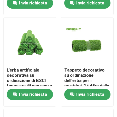
Invia richiesta
Invia richiesta
60*120cm
Giro della fabbrica
Controllo di qualità
Contattaci
Notizia
L'erba artificiale
Tappeto decorativo
decorativa su
su ordinazione
ordinazione di BSCI
dell'erba per i
Casi
tappezza 45mm senza
corridori 2 * 45m della
appoggiare 100cm *
Tabella erba del
Invia richiesta
Invia richiesta
100cm
Faux/della Tabella
Richiedi un preventivo
Erba artificiale decorativa