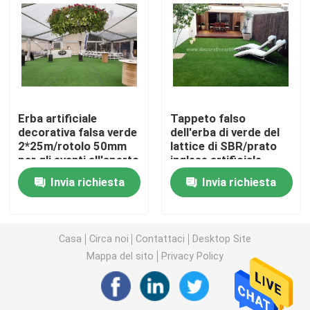
Tappeto erboso artificiale dell'erba
Fiori di seta artificiali
Erba artificiale
Tappeto falso
Petali di fiori artificiali
decorativa falsa verde
dell'erba di verde del
2*25m/rotolo 50mm
lattice di SBR/prato
per gli eventi all'aperto
inglese artificiale
Palla del fiore artificiale
decorativo dell'erba
Invia richiesta
Invia richiesta
per 30mm dell'interno
Piante artificiali della decorazione
Casa
Circa noi
Contattaci
Desktop Site
Ornamenti decorativi
Mappa del sito
Privacy Policy
Moss Mat artificiale