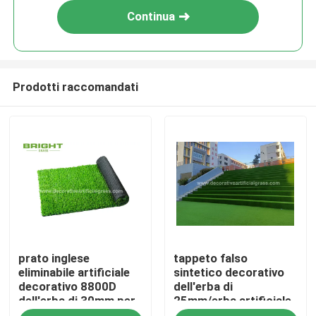
Continua
Prodotti raccomandati
Casa
prato inglese
tappeto falso
Prodotti
eliminabile artificiale
sintetico decorativo
decorativo 8800D
dell'erba di
dell'erba di 30mm per
25mm/erba artificiale
Chi siamo
la festa nuziale
verde della scala