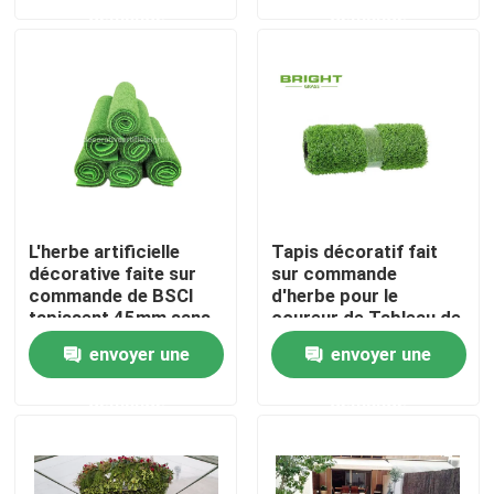
demande
demande
Visite de l'usine
Contrôle de qualité
Nous contacter
L'herbe artificielle
Tapis décoratif fait
Nouvelles
décorative faite sur
sur commande
commande de BSCI
d'herbe pour le
tapissent 45mm sans
coureur de Tableau de
soutenir 100cm *
Tableau/herbe de Faux
Cas
envoyer une
envoyer une
100cm
2 * 45m
demande
demande
Demander un devis
Herbe artificielle décorative