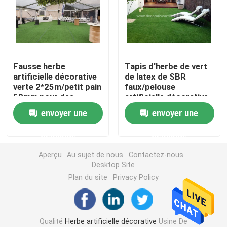
Gazon artificiel d'herbe
Fleurs de soie artificielle
Fausse herbe
Tapis d'herbe de vert
artificielle décorative
de latex de SBR
verte 2*25m/petit pain
faux/pelouse
Pétales de fleurs artificielles
50mm pour des
artificielle décorative
événements extérieurs
d'herbe pour 30mm
envoyer une
envoyer une
d'intérieur
Boule de fleurs artificielles
demande
demande
Usines artificielles de décoration
Aperçu
Au sujet de nous
Contactez-nous
Desktop Site
Plan du site
Privacy Policy
Ornements décoratifs
Moss Mat artificiel
Qualité
Herbe artificielle décorative
Usine De