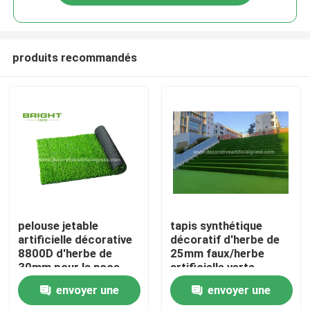
produits recommandés
Maison
pelouse jetable
tapis synthétique
artificielle décorative
décoratif d'herbe de
8800D d'herbe de
25mm faux/herbe
Des produits
30mm pour la noce
artificielle verte
d'escalier 60*120cm
envoyer une
envoyer une
À propos de nous