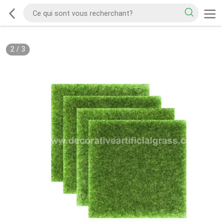
2
/
3