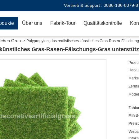
Vertrieb & Support :
0086-186-8079-8
odukte
Über uns
Fabrik-Tour
Qualitätskontrolle
Kon
liches Gras
Polypropylen, das realistisches künstliches Gras-Rasen-Fälschung
 künstliches Gras-Rasen-Fälschungs-Gras unterstütz
Produk
Herkun
Mark
Zertif
Model
Zahlu
Min B
Preis:
Verpa
Infor