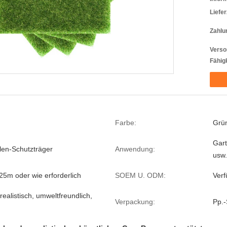
Liefer
Zahlu
Verso
Fähigk
Farbe:
Grün
Gart
len-Schutzträger
Anwendung:
usw.
25m oder wie erforderlich
SOEM U. ODM:
Verf
 realistisch, umweltfreundlich,
Verpackung:
Pp.-