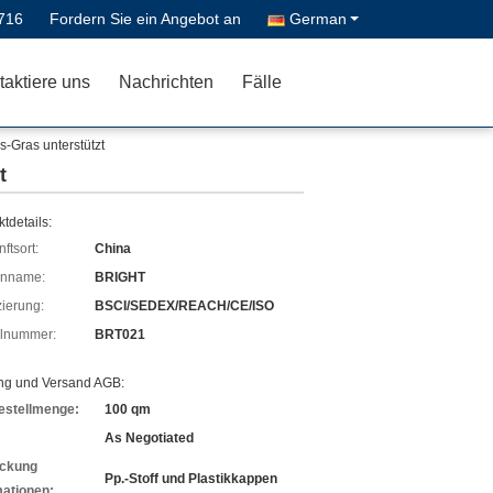
716
Fordern Sie ein Angebot an
German
taktiere uns
Nachrichten
Fälle
s-Gras unterstützt
t
tdetails:
ftsort:
China
enname:
BRIGHT
izierung:
BSCI/SEDEX/REACH/CE/ISO
lnummer:
BRT021
ng und Versand AGB:
estellmenge:
100 qm
As Negotiated
ckung
Pp.-Stoff und Plastikkappen
mationen: