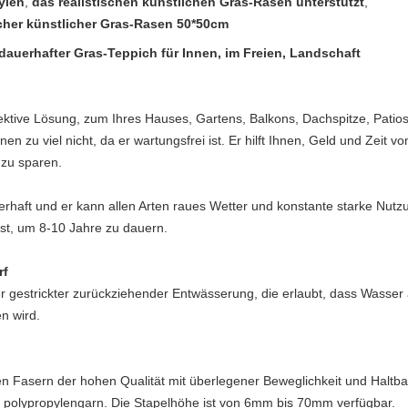
ylen
,
das realistischen künstlichen Gras-Rasen unterstützt
,
scher künstlicher Gras-Rasen 50*50cm
dauerhafter Gras-Teppich für Innen, im Freien, Landschaft
fektive Lösung, zum Ihres Hauses, Gartens, Balkons, Dachspitze, Patio
hnen zu viel nicht, da er wartungsfrei ist. Er hilft Ihnen, Geld und Ze
zu sparen.
uerhaft und er kann allen Arten raues Wetter und konstante starke Nutz
ist, um 8-10 Jahre zu dauern.
rf
r gestrickter zurückziehender Entwässerung, die erlaubt, dass Wasser au
n wird.
n Fasern der hohen Qualität mit überlegener Beweglichkeit und Haltba
polypropylengarn. Die Stapelhöhe ist von 6mm bis 70mm verfügbar.