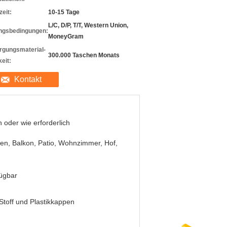
zeit:
10-15 Tage
L/C, D/P, T/T, Western Union,
ngsbedingungen:
MoneyGram
rgungsmaterial-
300.000 Taschen Monats
eit:
Kontakt
 oder wie erforderlich
en, Balkon, Patio, Wohnzimmer, Hof,
ügbar
Stoff und Plastikkappen