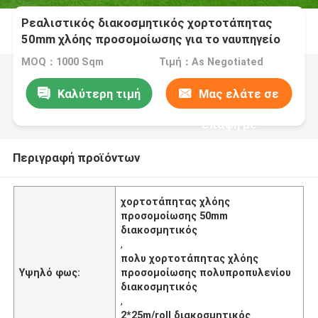
Ρεαλιστικός διακοσμητικός χορτοτάπητας
50mm χλόης προσομοίωσης για το ναυπηγείο
2*25m/ρόλος εγχώριων κήπων
MOQ：1000 Sqm
Τιμή：As Negotiated
Καλύτερη τιμή
Μας ελάτε σε
επαφή με
Περιγραφή προϊόντων
χορτοτάπητας χλόης
προσομοίωσης 50mm
διακοσμητικός
,
πολυ χορτοτάπητας χλόης
Υψηλό φως:
προσομοίωσης πολυπροπυλενίου
διακοσμητικός
,
2*25m/roll διακοσμητικός