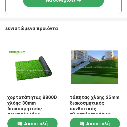
Να συνεχίσει
Συνιστώμενα προϊόντα
Σπίτι
χορτοτάπητας 8800D
τάπητας χλόης 25mm
χλόης 30mm
διακοσμητικός
Προϊόντα
διακοσμητικός
συνθετικός
τεχνητός μίας
πλαστός/πράσινη
χρήσης για τη
τεχνητή χλόη
Αποστολή
Αποστολή
Σχετικά με εμάς
δεξίωση γάμου
60*120cm