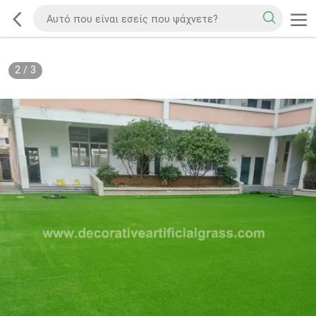
2
/
3