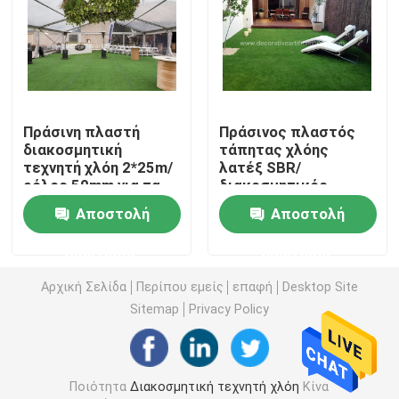
Τεχνητή τύρφη χλόης
Λουλούδια τεχνητού μεταξιού
Πράσινη πλαστή
Πράσινος πλαστός
διακοσμητική
τάπητας χλόης
Πέταλα τεχνητού λουλουδιού
τεχνητή χλόη 2*25m/
λατέξ SBR/
ρόλος 50mm για τα
διακοσμητικός
υπαίθρια γεγονότα
τεχνητός
Αποστολή
Αποστολή
Σφαίρα τεχνητών λουλουδιών
χορτοτάπητας χλόης
για εσωτερικά 30mm
ερώτησης
ερώτησης
Τεχνητές εγκαταστάσεις διακοσμήσεων
Αρχική Σελίδα
Περίπου εμείς
επαφή
Desktop Site
Sitemap
Privacy Policy
Διακοσμητικές διακοσμήσεις
Τεχνητό χαλί βρύου
Ποιότητα
Διακοσμητική τεχνητή χλόη
Κίνα