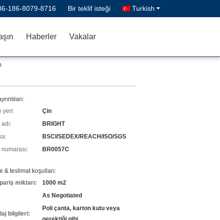
86-186-8079-8716
Bir teklif isteği
Turkish
aşın
Haberler
Vakalar
m
yrıntıları:
 yeri:
Çin
 adı:
BRIGHT
ka:
BSCI/SEDEX/REACH/ISO/SGS
 numarası:
BR0057C
& teslimat koşulları:
pariş miktarı:
1000 m2
As Negotiated
Poli çanta, karton kutu veya
j bilgileri:
gerektiği gibi