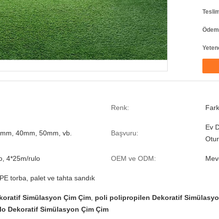
Tesli
Ödeme
Yeten
Renk:
Fark
Ev D
mm, 40mm, 50mm, vb.
Başvuru:
Otu
o, 4*25m/rulo
OEM ve ODM:
Mev
PE torba, palet ve tahta sandık
oratif Simülasyon Çim Çim
,
poli polipropilen Dekoratif Simülasy
ulo Dekoratif Simülasyon Çim Çim