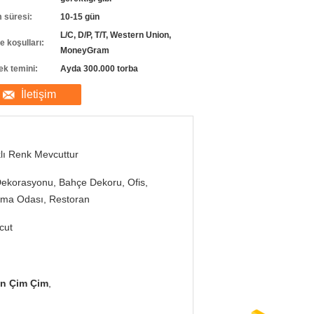
m süresi:
10-15 gün
L/C, D/P, T/T, Western Union,
 koşulları:
MoneyGram
ek temini:
Ayda 300.000 torba
İletişim
lı Renk Mevcuttur
ekorasyonu, Bahçe Dekoru, Ofis,
rma Odası, Restoran
cut
on Çim Çim
,