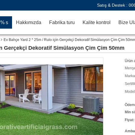
Satış & Destek :
00
:% s
Hakkımızda
Fabrika turu
Kalite kontrol
Bize Ul
Ev Bahçe Yard 2 * 25m / Rulo için Gerçekçi Dekoratif Simülasyon Çim Çim 50m
çin Gerçekçi Dekoratif Simülasyon Çim Çim 50mm
Ürün a
Menşe
Marka
Sertifi
Model
Ödeme 
Min si
Fiyat:
Ambala