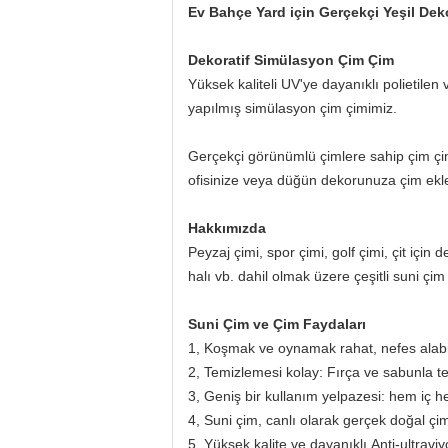
Ev Bahçe Yard için Gerçekçi Yeşil De
Dekoratif Simülasyon Çim Çim
Yüksek kaliteli UV'ye dayanıklı polietilen
yapılmış simülasyon çim çimimiz.
Gerçekçi görünümlü çimlere sahip çim çimi
ofisinize veya düğün dekorunuza çim ekle
Hakkımızda
Peyzaj çimi, spor çimi, golf çimi, çit için 
halı vb. dahil olmak üzere çeşitli suni çim
Suni Çim ve Çim Faydaları
1, Koşmak ve oynamak rahat, nefes alabi
2, Temizlemesi kolay: Fırça ve sabunla tem
3, Geniş bir kullanım yelpazesi: hem iç h
4, Suni çim, canlı olarak gerçek doğal çim
5, Yüksek kalite ve dayanıklı.Anti-ultraviy