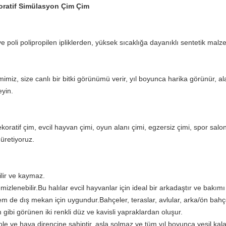
koratif Simülasyon Çim Çim
 ve poli polipropilen ipliklerden, yüksek sıcaklığa dayanıklı sentetik ma
miz, size canlı bir bitki görünümü verir, yıl boyunca harika görünür, al
yin.
dekoratif çim, evcil hayvan çimi, oyun alanı çimi, egzersiz çimi, spor salo
 üretiyoruz.
lir ve kaymaz.
izlenebilir.Bu halılar evcil hayvanlar için ideal bir arkadaştır ve bakımı
em de dış mekan için uygundur.Bahçeler, teraslar, avlular, arka/ön bahçe,
 gibi görünen iki renkli düz ve kavisli yapraklardan oluşur.
ole ve hava direncine sahiptir, asla solmaz ve tüm yıl boyunca yeşil kalab