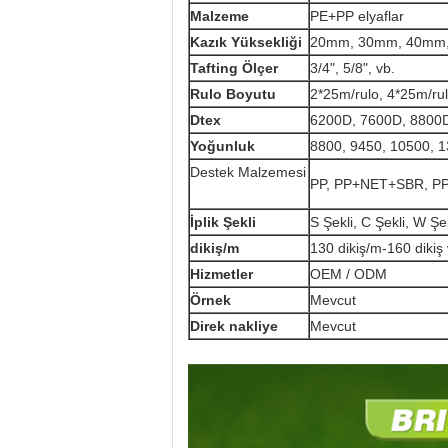
Malzeme
PE+PP elyaflar
Kazık Yüksekliği
20mm, 30mm, 40mm,
Tafting Ölçer
3/4", 5/8", vb.
Rulo Boyutu
2*25m/rulo, 4*25m/ru
Dtex
6200D, 7600D, 8800D
Yoğunluk
8800, 9450, 10500, 
Destek Malzemesi
PP, PP+NET+SBR, P
İplik Şekli
S Şekli, C Şekli, W Şe
dikiş/m
130 dikiş/m-160 dikiş 
Hizmetler
OEM / ODM
Örnek
Mevcut
Direk nakliye
Mevcut