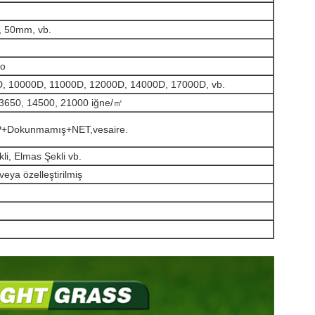
 50mm, vb.
lo
, 10000D, 11000D, 12000D, 14000D, 17000D, vb.
13650, 14500, 21000 iğne/㎡
P+Dokunmamış+NET,
vesaire.
kli, Elmas Şekli vb.
veya özelleştirilmiş