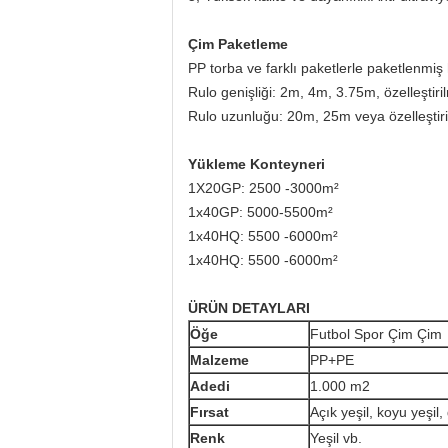
Çim Paketleme
PP torba ve farklı paketlerle paketlenmiş
Rulo genişliği: 2m, 4m, 3.75m, özelleştiri
Rulo uzunluğu: 20m, 25m veya özelleştir
Yükleme Konteyneri
1X20GP: 2500 -3000
m²
1x40GP: 5000-5500
m²
1x40HQ: 5500 -6000
m²
1x40HQ: 5500 -6000
m²
ÜRÜN DETAYLARI
Öğe
Futbol Spor Çim Çim
Malzeme
PP+PE
Adedi
1.000 m2
Fırsat
Açık yeşil, koyu yeşil, 
Renk
Yeşil vb.