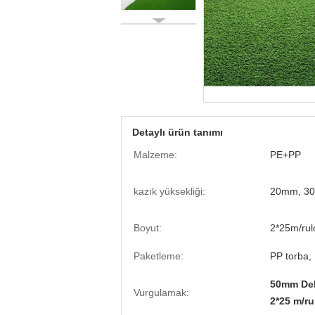
Detaylı ürün tanımı
Malzeme:
PE+PP
kazık yüksekliği:
20mm, 30
Boyut:
2*25m/rul
Paketleme:
PP torba, 
50mm Dek
Vurgulamak:
2*25 m/r