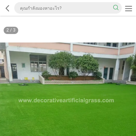
2
/
3