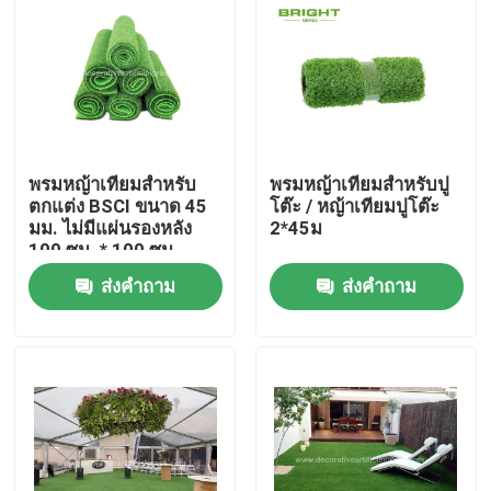
ทัวร์โรงงาน
ควบคุมคุณภาพ
พรมหญ้าเทียมสำหรับ
พรมหญ้าเทียมสำหรับปู
ติดต่อเรา
ตกแต่ง BSCI ขนาด 45
โต๊ะ / หญ้าเทียมปูโต๊ะ
มม. ไม่มีแผ่นรองหลัง
2*45ม
100 ซม. * 100 ซม
ข่าว
ส่งคำถาม
ส่งคำถาม
กรณี
ขอใบเสนอราคา
หญ้าเทียมตกแต่ง